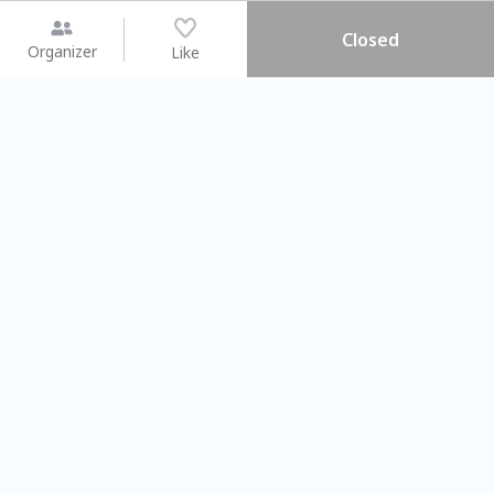
Closed
Organizer
Like
You may like
2026.08.15 (Sat) - 08.22 (Sat)
2026.08.15 (Sat) - 0
【親子手作體驗】哈東派對！
「共織宇宙」
比哈皮、東窩蕊
共織宇宙】 
Taipei City
New Taipei C
#
歡迎新手
755
6
#
植物生態瓶