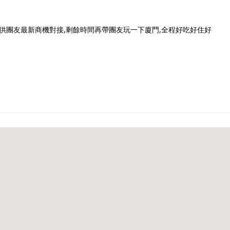
供團友最新商機對接,剩餘時間再帶團友玩一下廈門,全程好吃好住好