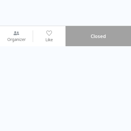
Closed
Organizer
Like
You may like
2026.08.15 (Sat) - 08.22 (Sat)
2026.08.15 (Sat) - 0
【親子手作體驗】哈東派對！
「共織宇宙」
比哈皮、東窩蕊
共織宇宙】 