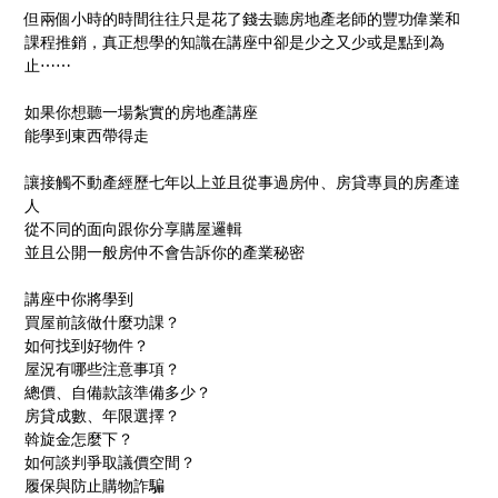
但兩個小時的時間往往只是花了錢去聽房地產老師的豐功偉業和
課程推銷，真正想學的知識在講座中卻是少之又少或是點到為
止⋯⋯
如果你想聽一場紮實的房地產講座
能學到東西帶得走
讓接觸不動產經歷七年以上並且從事過房仲、房貸專員的房產達
人
從不同的面向跟你分享購屋邏輯
並且公開一般房仲不會告訴你的產業秘密
講座中你將學到
買屋前該做什麼功課？
如何找到好物件？
屋況有哪些注意事項？
總價、自備款該準備多少？
房貸成數、年限選擇？
斡旋金怎麼下？
如何談判爭取議價空間？
履保與防止購物詐騙