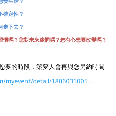
想變生活？
不確定性？
何走下去？
習慣嗎？您對未來迷惘嗎？您有心想要改變嗎？
您要的時段，築夢人會再與您另約時間
om/myevent/detail/1806031005...