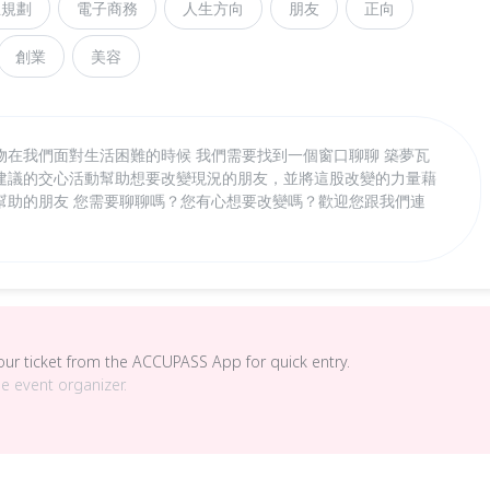
生規劃
電子商務
人生方向
朋友
正向
創業
美容
物在我們面對生活困難的時候 我們需要找到一個窗口聊聊 築夢瓦
建議的交心活動幫助想要改變現況的朋友，並將這股改變的力量藉
幫助的朋友 您需要聊聊嗎？您有心想要改變嗎？歡迎您跟我們連
your ticket from the ACCUPASS App for quick entry.
he event organizer.