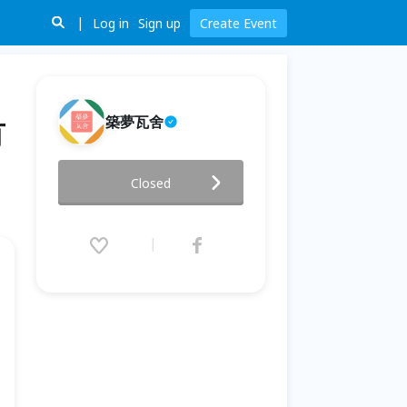
Log in
Sign up
Create Event
築夢瓦舍
有
築夢瓦舍- 您了解自己嗎？對未
Closed
來迷惘嗎？對未來有規劃嗎？
2019.09.25 (Wed) 09:00 - 22:30
(GMT+8)