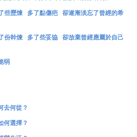
多了些歷煉 多了點傷疤 卻遂漸淡忘了曾經的希
多了份幹煉 多了些妥協 卻放棄曾經應屬於自己
脆弱
何去何從？
如何選擇？