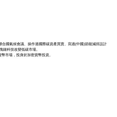
聯合國氣候會議、操作過國際碳資產買賣、寫過(中國)節能減排設計
塊鏈科技改變低碳市場。
貨幣市場，投身於加密貨幣投資。