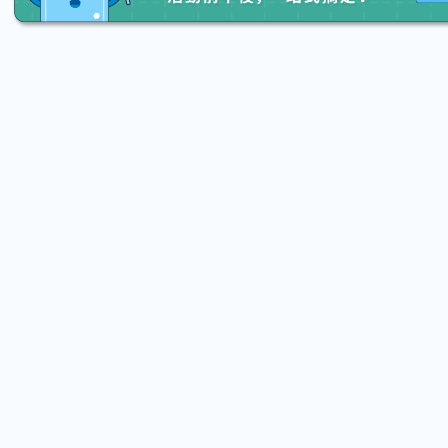
2026.08.15 (Sat) 13:20 - 08.22 (Sat) 16:00
2026.08.15
【親子手作體驗】哈東派對！比哈皮、
「共織
東窩蕊
宙】 
Taipei City
New 
#
歡迎新手
879
7
#
植物生