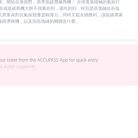
識，開拓自身視野，抓準低碳潛藏商機！ 全球透過積極的氣候行
，形成低碳商機大餅不僅看的到，還吃的到，特別是區塊鏈結合低
民眾要為對抗氣候變遷盡棉薄力，同時又能永續獲利，讓低碳專家
碳經濟商機，以及與區塊鏈的關聯是什麼。
your ticket from the ACCUPASS App for quick entry.
he event organizer.