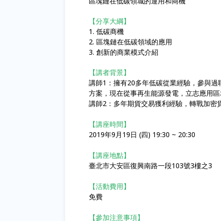
區塊鏈在低碳領城的運用和商機
【分享大綱】
1. 低碳商機
2. 區塊鏈在低碳領域的應用
3. 創新的商業模式介紹
【講者背景】
講師1：擁有20多年低碳從業經驗，參與過
方案，現在從事再生能源發電，立志應用區
講師2：多年期貨交易獲利經驗，轉戰加密
【講座時間】
2019年9月19日 (四) 19:30 ~ 20:30
【講座地點】
臺北市大安區復興南路一段103號3樓之3
【活動費用】
免費
【參加注意事項】