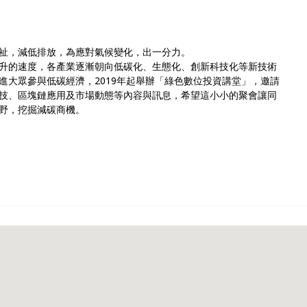
祉，減低排放，為應對氣候變化，出一分力。
升的速度，各產業逐漸朝向低碳化、生態化、創新科技化等新技術
進大眾參與低碳經濟，2019年起舉辦「綠色數位投資講堂」，邀請
技、區塊鏈應用及市場動態等內容與訊息，希望這小小的聚會讓同
野，挖掘減碳商機。