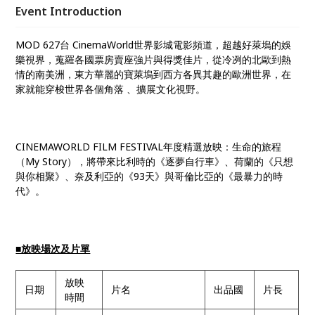
精彩的故事，贈品數量有限送完為止。
Event Introduction
MOD 627台 CinemaWorld世界影城電影頻道，超越好萊塢的娛
樂視界，蒐羅各國票房賣座強片與得獎佳片，從冷冽的北歐到熱
情的南美洲，東方華麗的寶萊塢到西方各異其趣的歐洲世界，在
家就能穿梭世界各個角落 、擴展文化視野。
CINEMAWORLD FILM FESTIVAL年度精選放映：生命的旅程
（My Story），將帶來比利時的《逐夢自行車》、荷蘭的《只想
與你相聚》、奈及利亞的《93天》與哥倫比亞的《最暴力的時
代》。
■放映場次及片單
放映
日期
片名
出品國
片長
時間