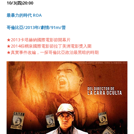
10/3(四)20:00
最暴力的時代 ROA
哥倫比亞/2013年/劇情/91m/普
★2013卡塔赫納國際電影節開幕片
★2014棕櫚泉國際電影節拉丁美洲電影獎入圍
★真實事件改編，一探哥倫比亞政治最黑暗的時期