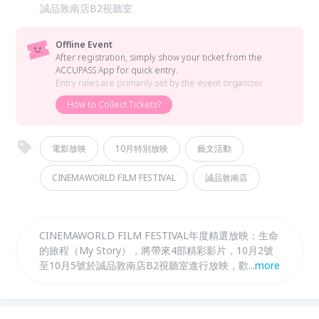
誠品敦南店B2視聽室
Offline Event
After registration, simply show your ticket from the
ACCUPASS App for quick entry.
Entry rules are primarily set by the event organizer.
How to Collect Tickets?
電影放映
10月特別放映
藝文活動
CINEMAWORLD FILM FESTIVAL
誠品敦南店
CINEMAWORLD FILM FESTIVAL年度精選放映：生命
的旅程（My Story），將帶來4部精彩影片，10月2號
至10月5號於誠品敦南店B2視聽室進行放映，歡迎有興
...
more
趣的觀眾報名參加！ 活動當天觀眾現場於杰德影音臉
書指定貼文按讚，即可獲得Popsocket手機支架；拍照
留言還可以抽CinemaWorld限定筆記本，記下生命中