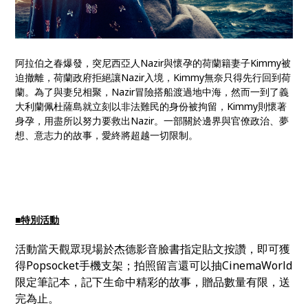
阿拉伯之春爆發，突尼西亞人Nazir與懷孕的荷蘭籍妻子Kimmy被
迫撤離，荷蘭政府拒絕讓Nazir入境，Kimmy無奈只得先行回到荷
蘭。為了與妻兒相聚，Nazir冒險搭船渡過地中海，然而一到了義
大利蘭佩杜薩島就立刻以非法難民的身份被拘留，Kimmy則懷著
身孕，用盡所以努力要救出Nazir。一部關於邊界與官僚政治、夢
想、意志力的故事，愛終將超越一切限制。
■特別活動
活動當天觀眾現場於杰德影音臉書指定貼文按讚，即可獲
得Popsocket手機支架；拍照留言還可以抽CinemaWorld
限定筆記本，記下生命中精彩的故事，贈品數量有限，送
完為止。