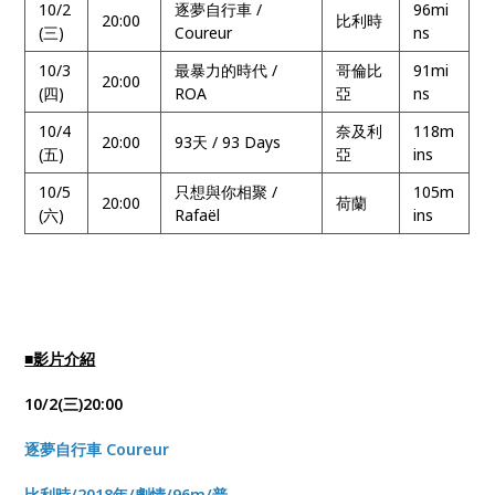
10/2
逐夢自行車 /
96mi
20:00
比利時
(三)
Coureur
ns
10/3
最暴力的時代 /
哥倫比
91mi
20:00
(四)
ROA
亞
ns
10/4
奈及利
118m
20:00
93天 / 93 Days
(五)
亞
ins
10/5
只想與你相聚 /
105m
20:00
荷蘭
(六)
Rafaël
ins
■影片介紹
10/2(三)20:00
逐夢自行車 Coureur
比利時/2018年/劇情/96m/普