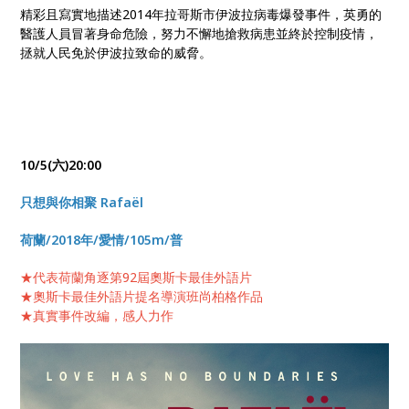
精彩且寫實地描述2014年拉哥斯市伊波拉病毒爆發事件，英勇的
醫護人員冒著身命危險，努力不懈地搶救病患並終於控制疫情，
拯就人民免於伊波拉致命的威脅。
10/5(六)20:00
只想與你相聚 Rafaël
荷蘭/2018年/愛情/105m/普
★代表荷蘭角逐第92屆奧斯卡最佳外語片
★奧斯卡最佳外語片提名導演班尚柏格作品
★真實事件改編，感人力作