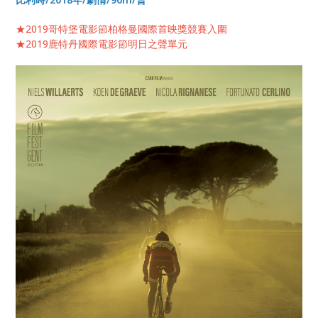
★2019哥特堡電影節柏格曼國際首映獎競賽入圍
★2019鹿特丹國際電影節明日之聲單元