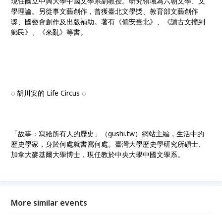
現任國立中興大學中國文學系副教授。研究領域為六朝文學、文
學理論。另從事文藝創作，曾獲臺北文學獎、教育部文藝創作
獎、國藝會創作及出版補助。著有《偏安臺北》、《讀古文撞到
鄉民》、《來亂》等書。
◌ 胡川安的 Life Circus ◌
「故事：寫給所有人的歷史」（gushi.tw）網站主編，生活中的
歷史學家，身於何處就書寫何處。臺灣大學歷史學研究所碩士、
加拿大麥基爾大學博士，現任教於中央大學中國文學系。
More similar events