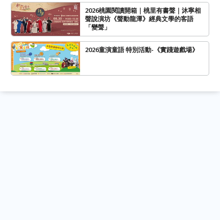
2026桃園閱讀開箱｜桃里有書聲｜沐寧相
聲說演坊《聲動龍潭》經典文學的客語
「變聲」
2026童演童語 特別活動-《實踐遊戲場》