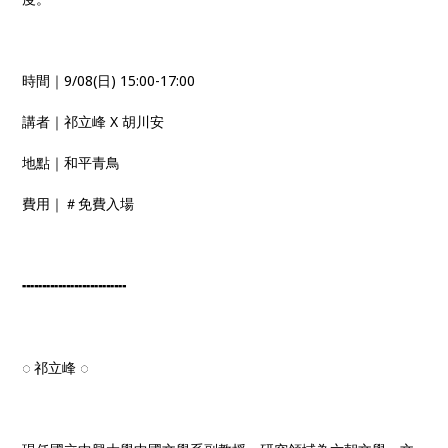
時間｜9/08(日) 15:00-17:00
講者｜祁立峰 X 胡川安
地點｜和平青鳥
費用｜＃免費入場
╍╍╍╍╍╍╍╍╍╍╍╍╍
◌ 祁立峰 ◌