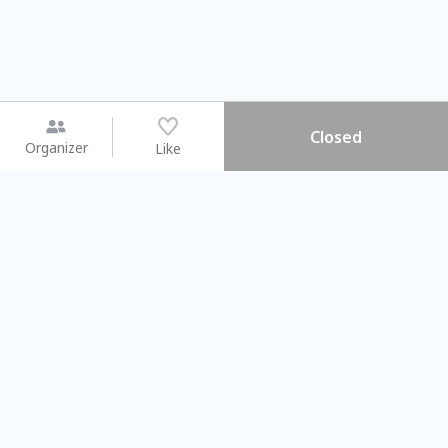
Closed
Organizer
Like
You may like
2026.08.15 (Sat) - 08.22 (Sat)
2026.08.15 (Sat) - 0
【親子手作體驗】哈東派對！
「共織宇宙」