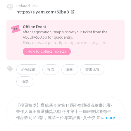
Related Link
https://s.yam.com/62baB
Offline Event
After registration, simply show your ticket from the
ACCUPASS App for quick entry.
Entry rules are primarily set by the event organizer.
How to Collect Tickets?
心智障礙
投票
藝術
畫畫比賽
抽獎
【投票抽獎】育成基金會第11屆心智障礙者繪畫比賽-
畫作人氣王票選抽獎活動 今年第十一屆繪畫比賽徵件
作品收到517幅，邀請三位專業評審- 黃子佼 知名藝人
...
more
&策展人、黃柏勳藝術家、賴永龍藝術家評選畫作。 為
了讓更多朋友欣賞憨兒精彩創作，我們特別將剛評選出