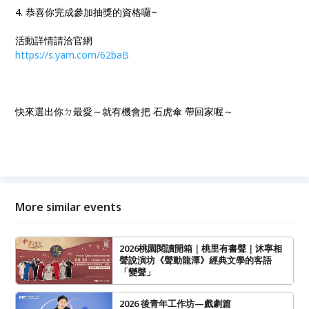
4. 恭喜你完成參加抽獎的資格囉~
活動詳情請洽官網
https://s.yam.com/62baB
快來選出你ㄉ最愛～就有機會把 石虎傘 帶回家喔～
More similar events
2026桃園閱讀開箱｜桃里有書聲｜沐寧相
聲說演坊《聲動龍潭》經典文學的客語
「變聲」
2026 後青年工作坊—戲劇篇