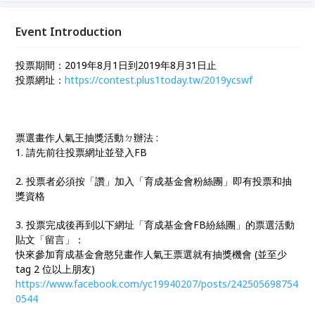
的前20名畫作，舉辦網路票選活動，選出畫作人氣王
N0.1
Event Introduction
投票期間：2019年8月1日到2019年8月31日止
投票網址：
https://contest.plus1today.tw/2019ycswf
票選畫作人氣王抽獎活動ㄉ辦法 :
1. 請先前往投票網址並登入FB
2. 投票者必須按「讚」加入「育成基金會粉絲團」即有投票和抽
獎資格
3. 投票完成後再到以下網址「育成基金會FB紛絲團」的票選活動
貼文「留言」：
快來參加育成基金會憨兒畫作人氣王票選就有抽獎機會 (並至少
tag 2 位以上朋友)
https://www.facebook.com/yc19940207/posts/242505698754
0544