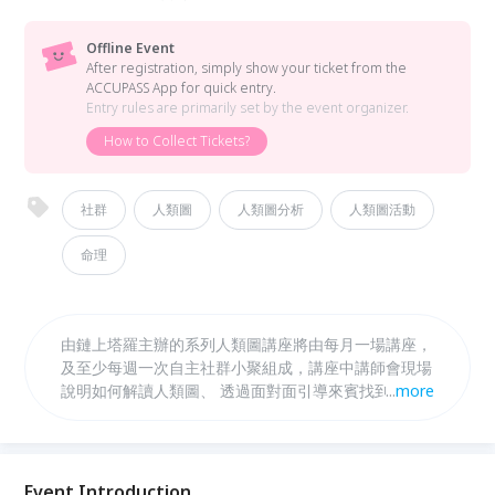
Offline Event
After registration, simply show your ticket from the
ACCUPASS App for quick entry.
Entry rules are primarily set by the event organizer.
How to Collect Tickets?
社群
人類圖
人類圖分析
人類圖活動
命理
由鏈上塔羅主辦的系列人類圖講座將由每月一場講座，
及至少每週一次自主社群小聚組成，講座中講師會現場
說明如何解讀人類圖、 透過面對面引導來賓找到自己
...
more
的能量分布以及生命課題的來源， 提供成員方法順應
人生策略並用對方式解決問題。 儘管距離人類圖普及
到成為每個人茶餘飯後的話題可能還有一大段距離，
願這系列活動能引導你/妳認識並肯定自我、更加融洽
Event Introduction