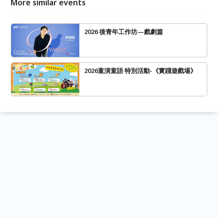
More similar events
2026 後青年工作坊—戲劇篇
2026童演童語 特別活動-《實踐遊戲場》