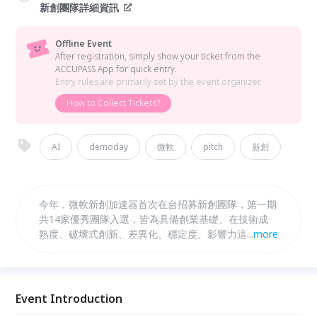
新創團隊詳細資訊
Offline Event
After registration, simply show your ticket from the
ACCUPASS App for quick entry.
Entry rules are primarily set by the event organizer.
How to Collect Tickets?
AI
demoday
微軟
pitch
新創
今年，微軟新創加速器首次在台招募新創團隊，第一期
共14家優秀團隊入選，皆為具備創業基礎、在技術成
熟度、破壞式創新、差異化、穩定度、影響力這五項評
...
more
選標準表現卓越，獲得評審團一致肯定的團隊！將在
2019/7/30於台灣微軟辦公室一次分享，歡迎新創團隊
前來觀摩！如有創投、企業投資部門、天使投資人、加
速器等有興趣投資媒合之貴賓，歡迎參加7/30下午的閉
Event Introduction
門媒合會，請內洽02-8773-9808 #256黃小姐，謝謝！