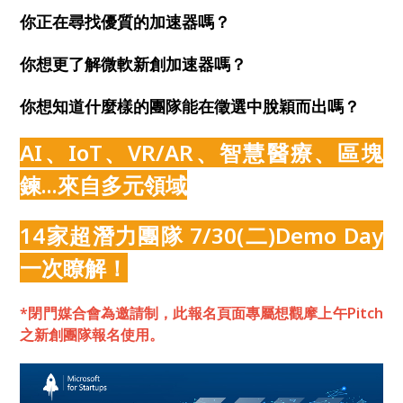
你正在尋找優質的加速器嗎？
你想更了解微軟新創加速器嗎？
你想知道什麼樣的團隊能在徵選中脫穎而出嗎？
AI、IoT、VR/AR、智慧醫療、區塊
鍊...來自多元領域
14家超潛力團隊 7/30(二)Demo Day
一次瞭解！
*閉門媒合會為邀請制，此報名頁面專屬想觀摩上午Pitch
之新創團隊報名使用。