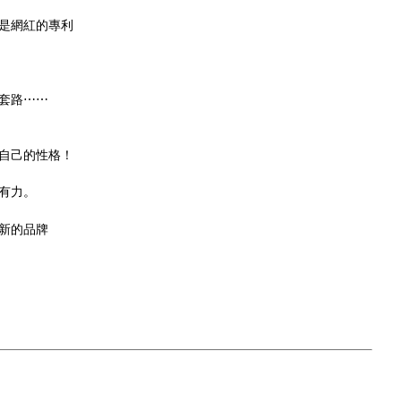
是網紅的專利
套路⋯⋯
背自己的性格！
有力。
新的品牌