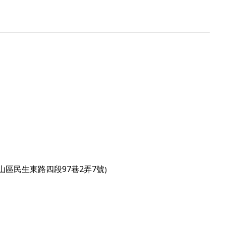
松山區民生東路四段97巷2弄7號
)