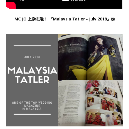
MC JO 上杂志啦！ 『Malaysia Tatler - July 2018』📖