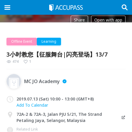
Share
Open with app
Offline Event
Learning
3小时教您【征服舞台|闪亮登场】13/7
474
1
MC JO Academy
2019.07.13 (Sat) 10:00 - 13:00 (GMT+8)
Add To Calendar
72A-2 & 72A-3, Jalan PJU 5/21, The Strand
Petaling Jaya, Selangor, Malaysia
Related Link