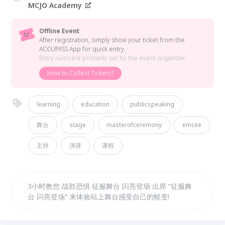
MCJO Academy
Offline Event
After registration, simply show your ticket from the
ACCUPASS App for quick entry.
Entry rules are primarily set by the event organizer.
How to Collect Tickets?
learning
education
publicspeaking
舞台
stage
masterofceremony
emcee
主持
演讲
课程
3小时教您 战胜恐惧 征服舞台 闪亮登场 出席 “征服舞
台 闪亮登场” 来体验站上舞台感受自己的蜕变!