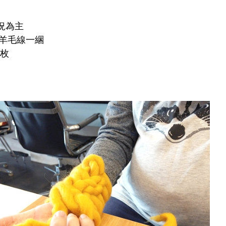
狀況為主
 純羊毛線一綑
枚