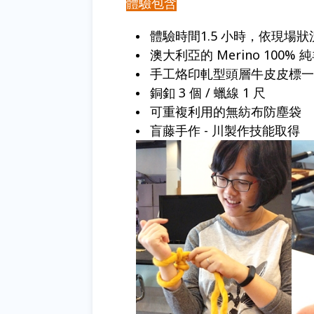
體驗包含
體驗時間1.5 小時，依現場
澳大利亞的 Merino 100%
手工烙印軋型頭層牛皮皮標一
銅釦 3 個 / 蠟線 1 尺
可重複利用的無紡布防塵袋
盲藤手作 - 川製作技能取得