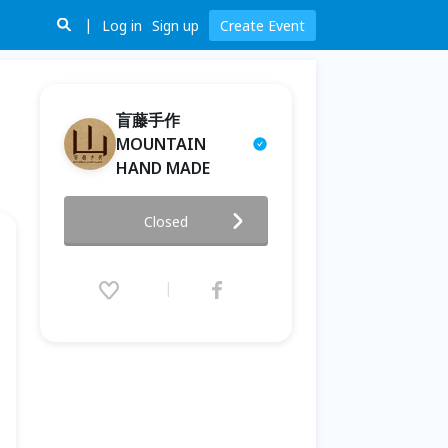
Log in
Sign up
Create Event
盲藤手作
MOUNTAIN
HAND MADE
「盲藤手作 - 川」體驗課
Closed
2019.06.22 (Sat) 00:00 - 08.30
(Fri) 00:00 (GMT+8)