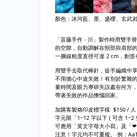
顏色：冰河藍、墨、盛櫻、玄武
「盲藤手作 - 川」製作時用雙手替
的空隙，自動調解在頸部與肩部
一捆線粗度直徑可達 2 cm，創
用雙手去取代棒針，徒手編織中享受
不用擔心中途失敗！有別於繁雜
量時間及眼力專研失誤處在何方
帶著失敗的作品懊惱回家。
加購客製烙印皮標字樣 $150 / 人
字元限「1~12 字以下 ( 可含 1~2 
可應用「英文字母大小寫」及「❤ / +
注意！字元均不可重複。 例：Aa1984