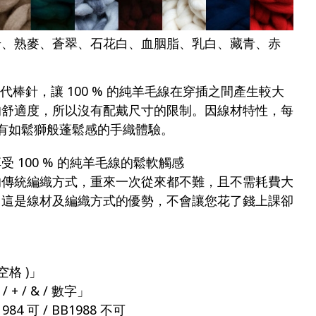
岩、熟麥、蒼翠、石花白、血胭脂、乳白、藏青、赤
代棒針，讓 100 % 的純羊毛線在穿插之間產生較大
的舒適度，所以沒有配戴尺寸的限制。因線材特性，每
造有如鬆獅般蓬鬆感的手織體驗。
 100 % 的純羊毛線的鬆軟觸感
的傳統編織方式，重來一次從來都不難，且不需耗費大
，這是線材及編織方式的優勢，不會讓您花了錢上課卻
空格 )」
 / & / 數字」
 可 / BB1988 不可