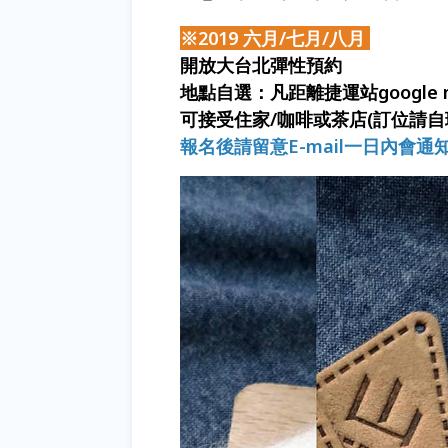
※2019 六月/七月/八月
開放大台北彈性預約
地點自選：凡距離捷運站google 
可接受住家/咖啡或茶店(訂位請自
報名後請留意E-mail一日內會