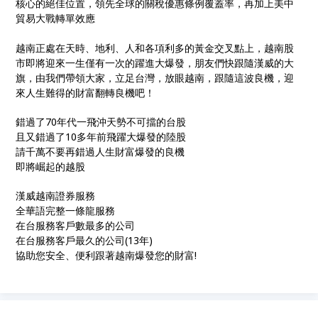
核心的絕佳位置，領先全球的關稅優惠條例覆蓋率，再加上美中
貿易大戰轉單效應
越南正處在天時、地利、人和各項利多的黃金交叉點上，越南股
市即將迎來一生僅有一次的躍進大爆發，朋友們快跟隨漢威的大
旗，由我們帶領大家，立足台灣，放眼越南，跟隨這波良機，迎
來人生難得的財富翻轉良機吧！
錯過了70年代一飛沖天勢不可擋的台股
且又錯過了10多年前飛躍大爆發的陸股
請千萬不要再錯過人生財富爆發的良機
即將崛起的越股
漢威越南證券服務
全華語完整一條龍服務
在台服務客戶數最多的公司
在台服務客戶最久的公司(13年)
協助您安全、便利跟著越南爆發您的財富!