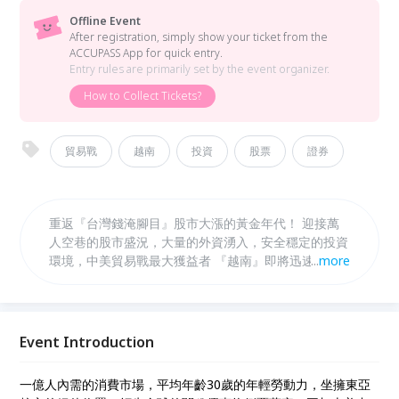
Offline Event
After registration, simply show your ticket from the
ACCUPASS App for quick entry.
Entry rules are primarily set by the event organizer.
How to Collect Tickets?
貿易戰
越南
投資
股票
證券
重返『台灣錢淹腳目』股市大漲的黃金年代！ 迎接萬
人空巷的股市盛況，大量的外資湧入，安全穩定的投資
環境，中美貿易戰最大獲益者 『越南』即將迅速爆
...
more
發，現在就是進場投資越南的最佳時機 漢威邀請各
位，和我們攜手錢進越南，為自己的財富再創人生新高
峰！ 錯過了70年代一飛沖天勢不可擋的台股 且又錯過
了10多年前飛躍大爆發的陸股 請千萬不要再錯過人生
Event Introduction
財富翻轉的良機 即將迎來大爆發的越股！！
一億人內需的消費市場，平均年齡30歲的年輕勞動力，坐擁東亞