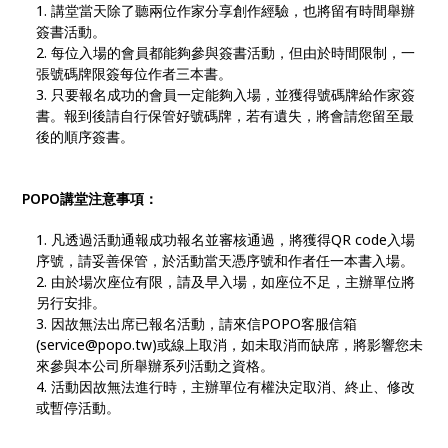
講堂當天除了聽兩位作家分享創作經驗，也將留有時間舉辦
簽書活動。
每位入場的會員都能夠參與簽書活動，但由於時間限制，一
張號碼牌限簽每位作者三本書。
只要報名成功的會員一定能夠入場，並獲得號碼牌給作家簽
書。報到後請自行保管好號碼牌，若有遺失，將會請您留至最
後的順序簽書。
POPO講堂注意事項：
凡透過活動通報成功報名並審核通過，將獲得QR code入場
序號，請妥善保管，於活動當天憑序號和作者任一本書入場。
由於場次座位有限，請及早入場，如座位不足，主辦單位將
另行安排。
因故無法出席已報名活動，請來信POPO客服信箱
(service@popo.tw)或線上取消，如未取消而缺席，將影響您未
來參與本公司所舉辦系列活動之資格。
活動因故無法進行時，主辦單位有權決定取消、終止、修改
或暫停活動。