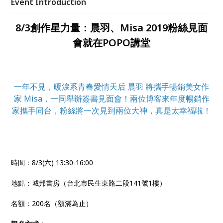
Event Introduction
8/3創作星力量：晨羽、Misa 2019粉絲見面
會就在POPO講堂
一年不見，暖淚系青春愛情天后 晨羽 將攜手暢銷美女作
家 Misa，一同舉辦簽書見面會！兩位博客來年度暢銷作
家攜手同台，粉絲將一次見到兩位大神，真是太幸福啦！
時間：8/3(六) 13:30-16:00
地點：城邦書房（台北市民生東路二段141號1樓）
名額：200名（額滿為止）