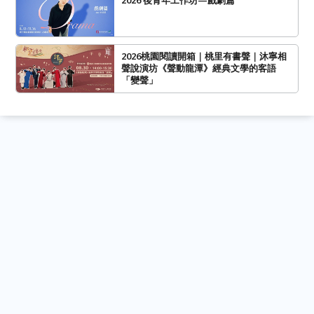
2026桃園閱讀開箱｜桃里有書聲｜沐寧相
聲說演坊《聲動龍潭》經典文學的客語
「變聲」