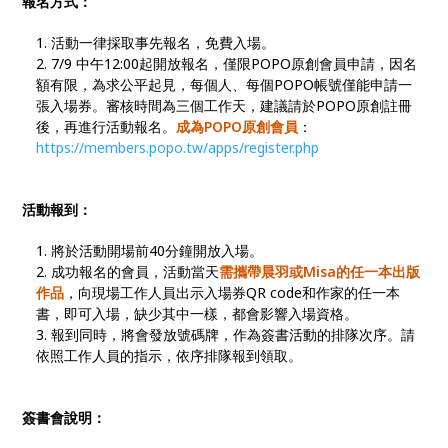
報名方式：
活動一律採取事先報名，免費入場。
7/9 中午12:00起開放報名，僅限POPO原創會員申請，因名
額有限，為求公平起見，每個人、每個POPO帳號僅能申請一
張入場券。審核時間為三個工作天，建議請於POPO原創註冊
後，再進行活動報名。
成為POPO原創會員
：
https://members.popo.tw/apps/register.php
活動報到：
將於活動開場前40分鐘開放入場。
成功報名的會員，活動當天
需攜帶晨羽或Misa的任一本出版
作品
，向現場工作人員出示入場券QR code和作家的任一本
書，即可入場，缺少其中一樣，都會影響入場資格。
報到同時，將會發放號碼牌，作為簽書活動的排隊次序。請
依照工作人員的指示，依序排隊報到領取。
簽書會說明：