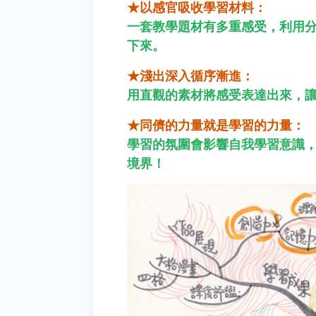
★以感官吸收學習材料：
一套教學題材有多重感受，利用
下來。
★淺出深入循序漸進：
用直觀的素材將感受表達出來，
★同儕的力量就是學習的力量：
學習的氛圍會影響自我學習意識
境界！