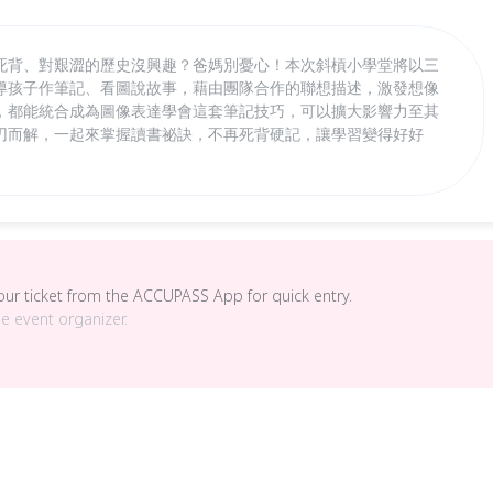
死背、對艱澀的歷史沒興趣？爸媽別憂心！本次斜槓小學堂將以三
導孩子作筆記、看圖說故事，藉由團隊合作的聯想描述，激發想像
，都能統合成為圖像表達學會這套筆記技巧，可以擴大影響力至其
刃而解，一起來掌握讀書祕訣，不再死背硬記，讓學習變得好好
your ticket from the ACCUPASS App for quick entry.
he event organizer.