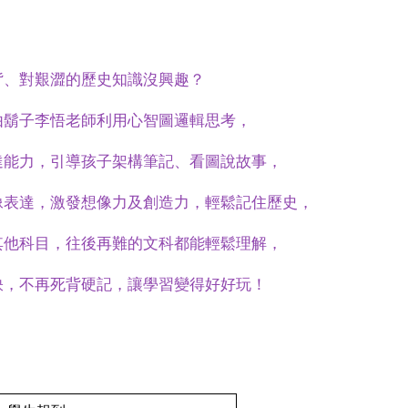
背、對艱澀的歷史知識沒興趣？
由鬍子李悟老師
利用心智圖邏輯思考
，
達能力，引導
孩子
架構筆記、看圖說故事，
像表達，激發想像力及創造力，
輕鬆記住歷史，
其他科目
，
往後再難的文科都能輕鬆理解
，
訣，不再死背硬記
，
讓
學
習變
得好好玩
！