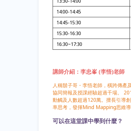
13:30-14:00
14:00-14:45
14:45-15:30
15:30-16:30
16:30~17:30
講師介紹：李忠峯 (李悟)老師
人稱鬍子哥・李悟老師，橫跨傳產
協同簡報及授課經驗超過千場。 20
動觸及人數超過120萬。擅長引導
率思考，發揮Mind Mappin
可以在這堂課中學到什麼？