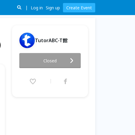
Log in
Sign up
Create Event
TutorABC-T館
)
斜槓小學堂之聯想力教室//圖解
Closed
歷史筆記術(三國篇)
2019.07.07 (Sun) 14:00 - 17:00
(GMT+8)