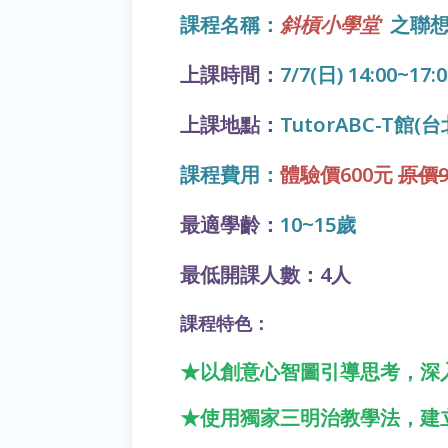
課程名稱：
斜槓小學堂
之聯想
上課時間：
7/7(日) 14:00~17:
上課地點：
TutorABC-T
課程費用：
體驗價600元
原價9
最適學齡：
10~15歲
最低開課人數：4人
課程特色：
★以創意心智圖引導思考，深
★使用獨家三明治教學法，建