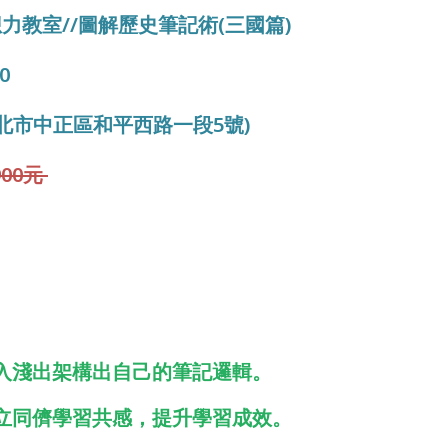
力教室//圖解歷史筆記術(三國篇)
00
館(台北市中正區和平西路一段5號)
00元
入淺出架構出自己的筆記邏輯。
立同儕學習共感，提升學習成效。