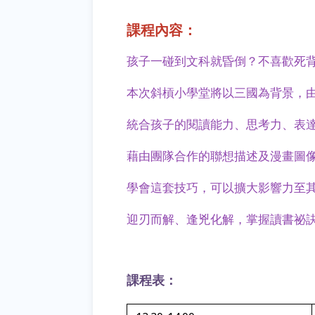
課程內容：
孩子一碰到文科就昏倒？不喜歡死
本次斜槓小學堂將以三國為背景，
統合孩子的閱讀能力、思考力、表
藉由團隊合作的聯想描述及漫畫圖
學會這套技巧，可以擴大影響力至
迎刃而解、逢兇化解
，
掌握讀書祕
課程表：