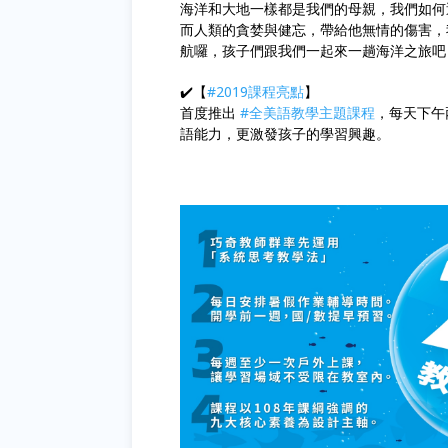
海洋和大地一樣都是我們的母親，我們如何
而人類的貪婪與健忘，帶給他無情的傷害，
航囉，孩子們跟我們一起來一趟海洋之旅吧
✔️【
#2019課程亮點
】
首度推出
#全美語教學主題課程
，每天下午
語能力，更激發孩子的學習興趣。