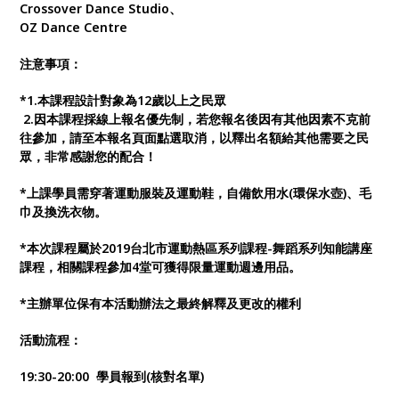
Crossover Dance Studio、
OZ Dance Centre
注意事項：
*1.本課程設計對象為12歲以上之民眾
2.因本課程採線上報名優先制，若您報名後因有其他因素不克前
往參加，請至本報名頁面點選取消，以釋出名額給其他需要之民
眾，非常感謝您的配合！
*上課學員需穿著運動服裝及運動鞋，自備飲用水(環保水壺)、毛
巾及換洗衣物。
*本次課程屬於2019台北市運動熱區系列課程-舞蹈系列知能講座
課程，相關課程參加4堂可獲得限量運動週邊用品。
*主辦單位保有本活動辦法之最終解釋及更改的權利
活動流程：
19:30-20:00 學員報到(核對名單)