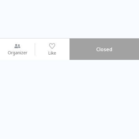
Closed
Organizer
Like
You may like
2026.08.15 (Sat) - 08.22 (Sat)
2026.08.15 (Sat) - 08