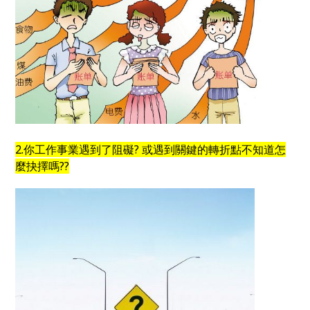
2.你工作事業遇到了阻礙? 或遇到關鍵的轉折點不知道怎
麼抉擇嗎??