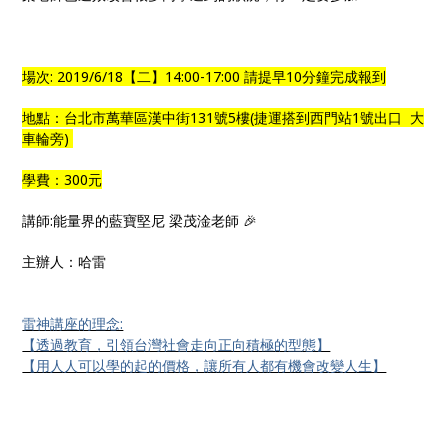
場次: 2019/6/18【二】14:00-17:00 請提早10分鐘完成報到
地點：台北市萬華區漢中街131號5樓(捷運搭到西門站1號出口 大
車輪旁)
學費：300元
講師:能量界的藍寶堅尼 梁茂淦老師 🎉
主辦人：哈雷
雷神講座的理念:
【透過教育，引領台灣社會走向正向積極的型態】
【用人人可以學的起的價格，讓所有人都有機會改變人生】