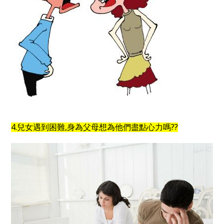
4.兒女遇到困難,身為父母想為他們盡點心力嗎??