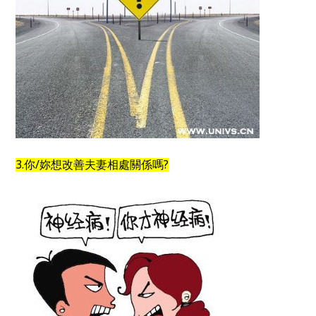
3.你/妳想改善夫妻相處關係嗎?