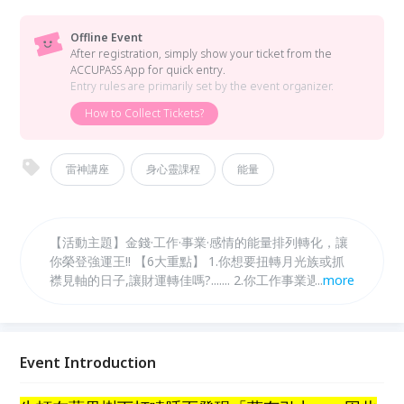
Offline Event
After registration, simply show your ticket from the
ACCUPASS App for quick entry.
Entry rules are primarily set by the event organizer.
How to Collect Tickets?
雷神講座
身心靈課程
能量
【活動主題】金錢·工作·事業·感情的能量排列轉化，讓
你榮登強運王!! 【6大重點】 1.你想要扭轉月光族或抓
襟見軸的日子,讓財運轉佳嗎?....... 2.你工作事業遇到了
...
more
阻礙? 或遇到關鍵的轉折點不知道怎麼抉擇嗎?? 3.你/
妳想改善夫妻相處關係嗎? 4.兒女遇到困難,身為父母想
為他們盡點心力嗎?? 5.你/妳 已經是適婚年齡,希望紅鸞
星動趕快結婚嗎? 6.想要改善健康嗎?? 想要改善欲振乏
Event Introduction
力的狀況嗎 一堂課 , 品人生浮沉~~~ 身心靈平衡,造萬
千世界~~~~