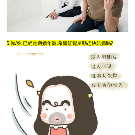
5.你/妳 已經是適婚年齡,希望紅鸞星動趕快結婚嗎?