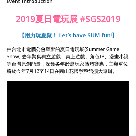
Event Introduction
具等跨領域內容，期待能在暑假期間帶給不同族群的玩
家更多遊樂體驗。
2019夏日電玩展 #SGS2019
【用力玩夏聚！ Let’s have SUM fun!】
由台北市電腦公會舉辦的夏日電玩展(Summer Game
Show) 去年聚集獨立遊戲、桌上遊戲、角色IP、漫畫小說
等台灣原創能量，深獲各年齡層玩家熱烈響應，主辦單位
將於今年7月12至14日在圓山花博爭艷館擴大舉辦。