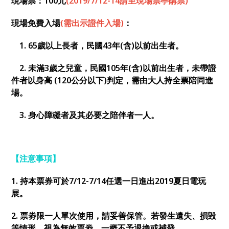
現場票：100元
(2019/7/12-14請至現場票亭購票)
現場免費入場
(
需出示證件入場)
：
1. 65歲以上長者，民國43年(含)以前出生者。
2. 未滿3歲之兒童，民國105年(含)以前出生者，
未帶證
件者以身高 (120公分以下)判定，需由大人持全票陪同進
場
。
3. 身心障礙者及其必要之陪伴者一人。
【注意事項】
1. 持本票券可於7/12-7/14任選一日進出2019夏日電玩
展。
2. 票劵限一人單次使用，請妥善保管。
若發生遺失、損毀
等情形，視為無效票劵，一概不予退換或補發。