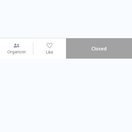
Closed
Organizer
Like
You may like
2026.08.15 (Sat) - 08.22 (Sat)
2026.08.15 (Sat) - 08