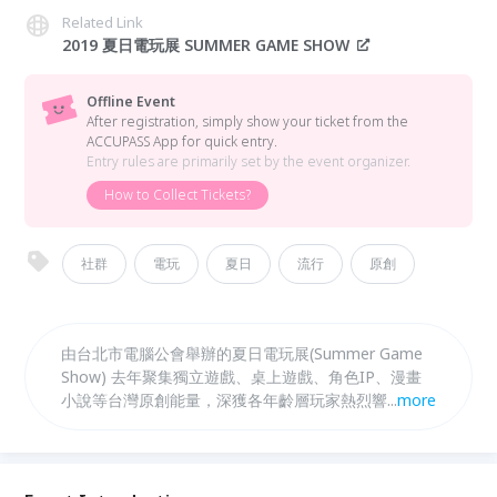
Related Link
2019 夏日電玩展 SUMMER GAME SHOW
Offline Event
After registration, simply show your ticket from the
ACCUPASS App for quick entry.
Entry rules are primarily set by the event organizer.
How to Collect Tickets?
社群
電玩
夏日
流行
原創
由台北市電腦公會舉辦的夏日電玩展(Summer Game
Show) 去年聚集獨立遊戲、桌上遊戲、角色IP、漫畫
小說等台灣原創能量，深獲各年齡層玩家熱烈響應，主
...
more
辦單位將於今年7月12至14日在圓山花博爭艷館擴大舉
辦，除再度與台北遊戲開發者論壇(TGDF)合作推出
Indie Space獨立遊戲空間外，還包含經典復刻遊戲、
電競賽事、直播娛樂、玩家見面會、Cosplay、模型玩