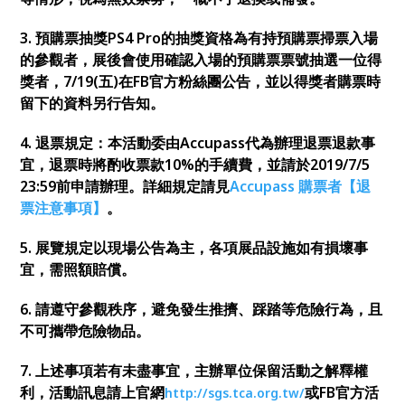
3. 預購票抽獎PS4 Pro的抽獎資格為有持預購票掃票入場
的參觀者，展後會使用確認入場的預購票票號抽選一位得
獎者，7/19(五)在FB官方粉絲團公告，並以得獎者購票時
留下的資料另行告知。
4. 退票規定：本活動委由Accupass代為辦理退票退款事
宜，退票時將酌收票款10%的手續費，並請於
2019/7/5
23:59前申請辦理。詳細規定請見
Accupass 購票者【退
票注意事項】
。
5. 展覽規定以現場公告為主，各項展品設施如有損壞事
宜，需照額賠償。
6. 請遵守參觀秩序，避免發生推擠、踩踏等危險行為，且
不可攜帶危險物品。
7. 上述事項若有未盡事宜，主辦單位保留活動之解釋權
利，活動訊息請上官網
或FB
官方
活
http://sgs.tca.org.tw/