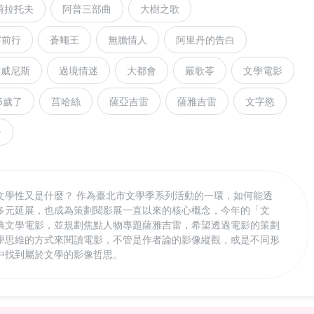
甫拉托夫
阿普三部曲
大樹之歌
字前行
蒼蠅王
無膽情人
阿里丹的告白
斷威尼斯
過境情迷
大都會
嚴歌苓
文學電影
5歲了
莒哈絲
薩亞吉雷
薩雅吉雷
文字慾
子
文學性又是什麼？ 作為臺北市文學季系列活動的一環，如何能透
多元延展，也成為策劃閱影展一直以來的核心概念，今年的「文
典文學電影，並規劃焦點人物專題薩雅吉雷，希望透過電影的策劃
學思維的方式來閱讀電影，不管是作者論的影像縱觀，或是不同形
中找到屬於文學的影像哲思。