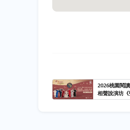
2026桃園
相聲說演坊《
語「變聲」