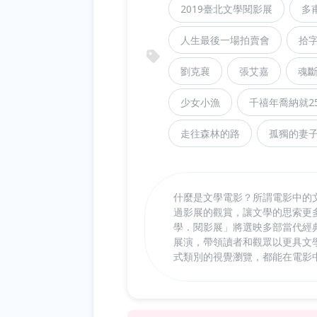
2019臺北文學閱影展
多
人生最後一場拍賣會
拾
劉克襄
張艾嘉
魂
少女小漁
千禧年喬納就2
走往森林的路
孤獨的妻
什麼是文學電影？所謂電影中的
過影展的觀賞，讓文學的思索更
學．閱影展」將選映多部當代經
展演，帶領讀者和觀眾以更具文
式類別的視覺瀏覽，都能在電影