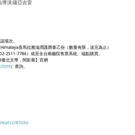
點導演:薩亞吉雷
確認場次。
Himalaya喜馬拉雅滋潤護唇膏乙份（數量有限，送完為止）
-2511-7786）或至全台兩廳院售票系統、端點購買。
9臺北文學．閱影展】官網
m.html
）查詢。
/reurl.cc/87oXo