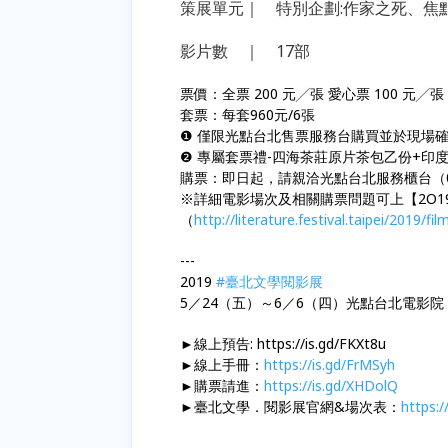
策展單元｜ 特別企劃:作家之死、焦
影片數 ｜ 17部
票價：全票 200 元╱張 愛心票 100 元╱張
套票：每套960元/6張
❶ 僅限光點台北售票服務台購買並於現場
❷ 專屬套票禮-四海茶莊原片茶包乙份+印度
購票：即日起，請親洽光點台北服務櫃台（02
※詳細電影場次及相關購票問題可上【2O1
（
http://literature.festival.taipei/2019/fil
---
2019
#臺北文學閱影展
5／24（五）～6／6（四）光點台北電影院
►線上預告: https://is.gd/FKXt8u
►線上手冊：
https://is.gd/FrMSyh
►購票請進：
https://is.gd/XHDolQ
►臺北文學．閱影展官網&場次表：
https:/