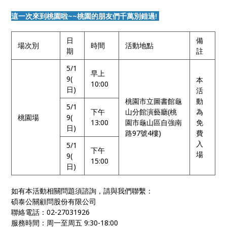
這一次來到桃園啦~~桃園的朋友們千萬別錯過!
日
備
場次別
時間
活動地點
期
註
5/1
早上
9(
本
10:00
日)
活
桃園市立圖書館龜
動
5/1
下午
山分館演藝廳(桃
為
桃園場
9(
13:00
園市龜山區自強南
免
日)
路97號4樓)
費
入
5/1
下午
場
9(
15:00
日)
如有本活動相關問題須諮詢，請與我們聯繫：
碩泰公關顧問股份有限公司
聯絡電話：02-27031926
服務時間：周一至周五 9:30-18:00