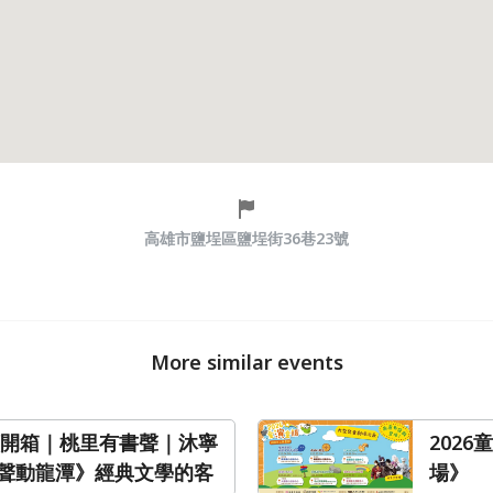
高雄市鹽埕區鹽埕街36巷23號
More similar events
閱讀開箱｜桃里有書聲｜沐寧
202
聲動龍潭》經典文學的客
場》