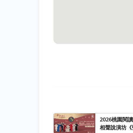
2026桃園
相聲說演坊《