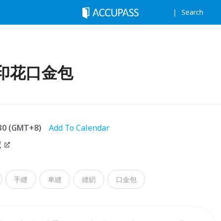
Search
印花口金包
:30 (GMT+8)
Add To Calendar
號
手縫
車縫
縫紉
口金包