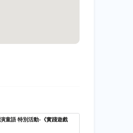
6童演童語 特別活動-《實踐遊戲