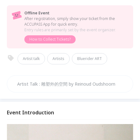
Offline Event
After registration, simply show your ticket from the
ACCUPASS App for quick entry.
Entry rules are primarily set by the event organizer.
How to Collect Tickets?
Artist talk
Artists
Bluerider ART
Artist Talk : 雕塑外的空間 by Reinoud Oudshoorn
Event Introduction