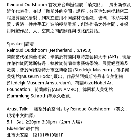
Reinoud Oudshoorn 首次來台舉辦個展「消失點」，展出新作及
近年代表作。並以「雕塑外的空間」講座，分享他如何從精密工
程運算圖的繪製，到獨立使用不同媒材包含鐵、玻璃、木頭等材
質，透過一件件手工打造的極簡雕塑，創造作品之外空間，並探
討雕塑作品、人、空間之間的關係與彼此的對話。
Speaker|講者
Reinoud Oudshoorn (Netherland，b.1953)
荷蘭當代極簡藝術家，畢業於荷蘭阿爾特茲藝術大學 (AKI)，現居
住創作於阿姆斯特丹，執教於荷蘭皇家藝術學院。展覽經歷遍及
歐美，曾於阿姆斯特丹市立博物館 (Stedelijk Museum)，佛多爾
美術館(Museum Fodor)展出。作品於阿姆斯特丹市立美術館
(Stedelijk Musuem Amsterdam)、荷蘭AkzoNobel Art
Foundation、荷蘭銀行(ABN AMRO)、德國私人美術館
(Sammlung Schroth)等永久收藏。
Artist Talk: 「雕塑外的空間」by Reinoud Oudshoorn （英文，
現場中文翻譯）
5.11 Sat. 2:20pm-3:30pm（2pm 入場）
Bluerider 敦仁館
北市大安路一段101巷10號1F