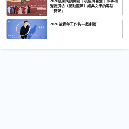
2026桃園閱讀開箱｜桃里有書聲｜沐寧相
聲說演坊《聲動龍潭》經典文學的客語
「變聲」
2026 後青年工作坊—戲劇篇