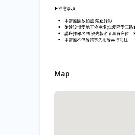
▶注意事項
本講座開放拍照 禁止錄影
附近設博愛地下停車場(仁愛區愛三路15號)
講座採報名制 優先報名者享有座位，
本講座不供餐請事先用餐再行前往
Map