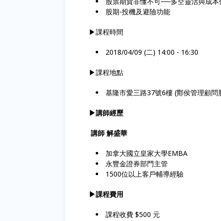
股票期貨非懂不可──多空靈活與成本
股期-投機及避險功能
▶課程時間
2018/04/09 (二) 14:00 - 16:30
▶課程地點
基隆市愛三路37號6樓 (酇侯管理顧問
▶講師經歷
講師 解盛華
加拿大國立皇家大學EMBA
永豐金證券部門主管
1500位以上客戶輔導經驗
▶課程費用
課程收費 $500 元