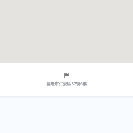
基隆市仁愛區37號6樓