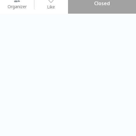
Closed
Organizer
Like
You may like
2026.08.15 (Sat) - 08.22 (Sat)
2026.08.15 (Sat) - 08.
【親子手作體驗】哈東派對！
「共織宇宙」
比哈皮、東窩蕊
共織宇宙】 七
Taipei City
New Taipei Ci
#
歡迎新手
884
7
#
植物生態瓶