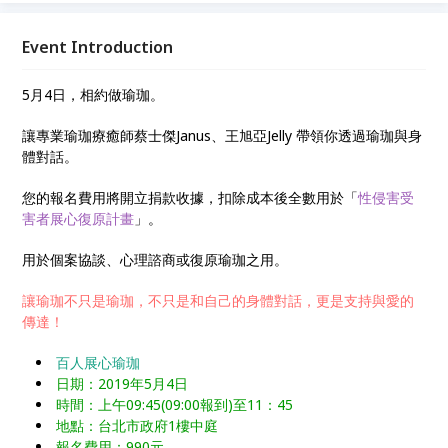
Event Introduction
5月4日，相約做瑜珈。
讓專業瑜珈療癒師蔡士傑Janus、王旭亞Jelly 帶領你透過瑜珈與身
體對話。
您的報名費用將開立捐款收據，扣除成本後全數用於「
性侵害受
害者展心復原計畫
」。
用於個案協談、心理諮商或復原瑜珈之用。
讓瑜珈不只是瑜珈，不只是和自己的身體對話，更是支持與愛的
傳達！
百人展心瑜珈
日期：2019年5月4日
時間：上午09:45(09:00報到)至11：45
地點：台北市政府1樓中庭
報名費用：990元