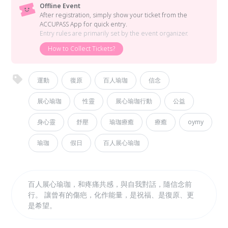
Offline Event
After registration, simply show your ticket from the
ACCUPASS App for quick entry.
Entry rules are primarily set by the event organizer.
How to Collect Tickets?
運動
復原
百人瑜珈
信念
展心瑜珈
性靈
展心瑜珈行動
公益
身心靈
舒壓
瑜珈療癒
療癒
oymy
瑜珈
假日
百人展心瑜珈
百人展心瑜珈，和疼痛共感，與自我對話，隨信念前
行。 讓曾有的傷疤，化作能量，是祝福、是復原、更
是希望。