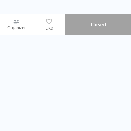
Closed
Organizer
Like
You may like
2026.08.15 (Sat) - 08.22 (Sat)
2026.08.15 (Sat) - 08.
【親子手作體驗】哈東派對！
「共織宇宙」
比哈皮、東窩蕊
共織宇宙】 七
Taipei City
New Taipei Ci