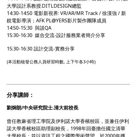
大學設計系教授.DITLDESIGN總監
14:30-14:50 電影新視界: VR/AR/MR Track / 徐漢強 / 新
銳電影導演；AFK PL@YERS影片製作團隊成員
14:50-15:30 與談QA
15:30-16:30 媒合交流-設計服務業者簡介分享
15:30-16:30
設計交流-
實務分享
(本活動
核發公務人員研習時數, 上下午各3小時)
分享講師：
劉炯朗/中央研究院士.清大前校長
.
曾任教麻省理工學院及伊利諾大學香檳校區，並兼任伊利
諾大學香檳校區助理副校長，1998年回臺擔任國立清華
大學校長；並以資訊工程之國際學術聲望，於2000年獲