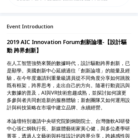
何跳脫既有框架，跨界思考，走出自己的方向。隨著行
動資訊與大數據的普及，AI與VR技術愈趨成熟，並探
討如何讓更多參與者共同創造新的服務體驗；新創團隊
又如何運用設計與科技策略在市場中建立品牌、永續經
Event Introduction
營。
2019 AIC Innovation Forum創新論壇-【設計驅
動 跨界創新】
在人工智慧強勢來襲的數據時代，設計驅動跨界創新，已
是顯學。美國創新中心延續過往「創新論壇」的能量及經
驗，在今年度邀請到重量級講員從不同角度分享如何跳脫
既有框架，跨界思考，走出自己的方向。隨著行動資訊與
大數據的普及，AI與VR技術愈趨成熟，並探討如何讓更
多參與者共同創造新的服務體驗；新創團隊又如何運用設
計與科技策略在市場中建立品牌、永續經營。
本論壇特別邀請中央研究院劉炯朗院士、台灣微軟AI研發
中心張仁炯執行長、新媒體藝術家黃心健，與多位產學研
菁英，透過人文藝術與科技設計的跨界分享，跨越感性與