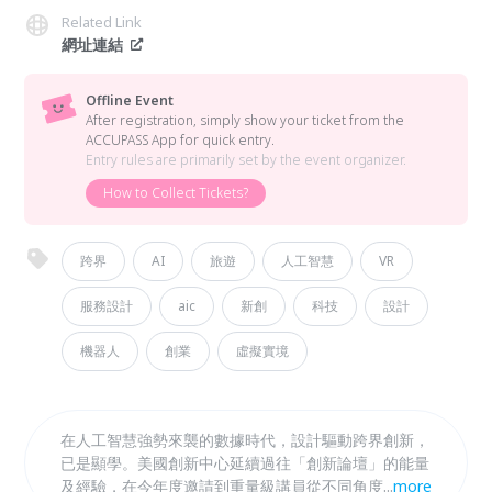
Related Link
網址連結
Offline Event
After registration, simply show your ticket from the
ACCUPASS App for quick entry.
Entry rules are primarily set by the event organizer.
How to Collect Tickets?
跨界
AI
旅遊
人工智慧
VR
服務設計
aic
新創
科技
設計
機器人
創業
虛擬實境
在人工智慧強勢來襲的數據時代，設計驅動跨界創新，
已是顯學。美國創新中心延續過往「創新論壇」的能量
及經驗，在今年度邀請到重量級講員從不同角度分享如
...
more