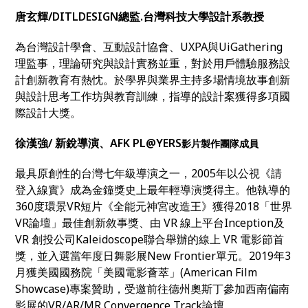
唐玄輝/DITLDESIGN總監.
台灣科技大學設計系教授
為台灣設計學會、互動設計協會、UXPA與UiGathering
理監事，理論研究與設計實務並重，對於用戶體驗服務設
計創新教育有熱忱。於學界與業界主持多場情境故事創新
與設計思考工作坊與教育訓練，指導的設計案獲得多項國
際設計大獎。
徐漢強/ 新銳導演、AFK PL@YERS
影片製作團隊成員
最具原創性的台灣七年級導演之一，2005年以公視《請
登入線實》成為金鐘獎史上最年輕導演獎得主。他執導的
360度環景VR短片《全能元神宮改造王》獲得2018「世界
VR論壇」最佳創新敘事獎、由 VR 線上平台Inception及
VR 創投公司Kaleidoscope聯合舉辦的線上 VR 電影節首
獎，並入選當年度日舞影展New Frontier單元。2019年3
月獲美國國務院「美國電影薈萃」(American Film
Showcase)專案贊助，受邀前往德州奧斯丁參加西南偏南
影展的VR/AR/MR Convergence Track論壇。