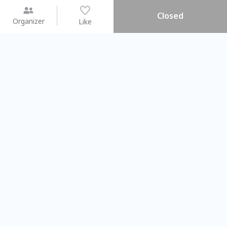
Closed
Organizer
Like
You may like
2026.08.15 (Sat) - 08.22 (Sat)
2026.08.15 (Sat) - 0
【親子手作體驗】哈東派對！
「共織宇宙」
比哈皮、東窩蕊
共織宇宙】 
Taipei City
New Taipei C
#
歡迎新手
691
6
#
植物生態瓶