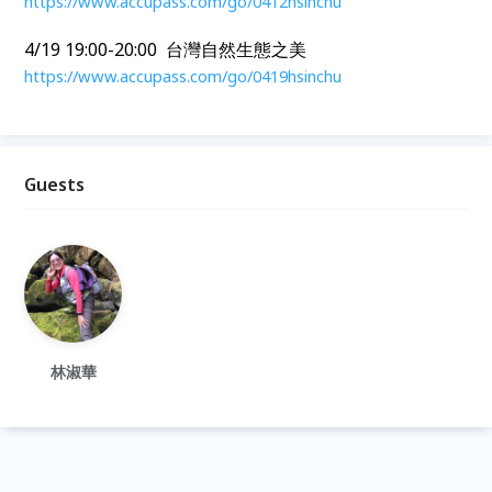
https://www.accupass.com/go/0412hsinchu
4/19 19:00-20:00 台灣自然生態之美
https://www.accupass.com/go/0419hsinchu
Guests
林淑華