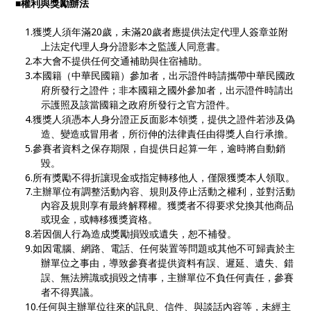
■權利與獎勵辦法
1.獲獎人須年滿20歲，未滿20歲者應提供法定代理人簽章並附
上法定代理人身分證影本之監護人同意書。
2.本大會不提供任何交通補助與住宿補助。
3.本國籍（中華民國籍）參加者，出示證件時請攜帶中華民國政
府所發行之證件；非本國籍之國外參加者，出示證件時請出
示護照及該當國籍之政府所發行之官方證件。
4.獲獎人須憑本人身分證正反面影本領獎，提供之證件若涉及偽
造、變造或冒用者，所衍伸的法律責任由得獎人自行承擔。
5.參賽者資料之保存期限，自提供日起算一年，逾時將自動銷
毀。
6.所有獎勵不得折讓現金或指定轉移他人，僅限獲獎本人領取。
7.主辦單位有調整活動內容、規則及停止活動之權利，並對活動
內容及規則享有最終解釋權。獲獎者不得要求兌換其他商品
或現金，或轉移獲獎資格。
8.若因個人行為造成獎勵損毀或遺失，恕不補發。
9.如因電腦、網路、電話、任何裝置等問題或其他不可歸責於主
辦單位之事由，導致參賽者提供資料有誤、遲延、遺失、錯
誤、無法辨識或損毀之情事，主辦單位不負任何責任，參賽
者不得異議。
10.任何與主辦單位往來的訊息、信件、與談話內容等，未經主