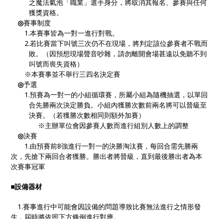
之魔法氣泡「職業」選手身分，將取消其報名、參賽與任何
獲獎資格。
◎
賽事制度
1.本賽事皆為一對一進行對戰。
2.若比賽當下叫號三次仍不在現場，將判定該位參賽者不戰而
敗。（因預想現場聲音吵雜，請勿離開會場甚遠以免聽不到
叫號而喪失資格）
※本賽事並不舉行三四名決定賽
◎
予選
1.預賽為一對一的小組循環賽，所屬小組為隨機抽選，以單回
合先勝兩次決定勝負。小組內獲勝次數前兩名將可以晉級至
決賽。（若獲勝次數相同則額外加賽）
※主辦單位會因參賽人數而進行組別人數上的調整
◎
決賽
1.由預賽前8強進行一對一的決勝淘汰賽，每回合需先勝兩
次，先搶下兩回合者獲勝。勝出者將晉級，直到最後勝出者為本
次賽事冠軍
■
設備器材
1.賽事進行中可能會因設備的問題導致比賽無法進行之情形發
生，屆時將依照下方條例進行對應。