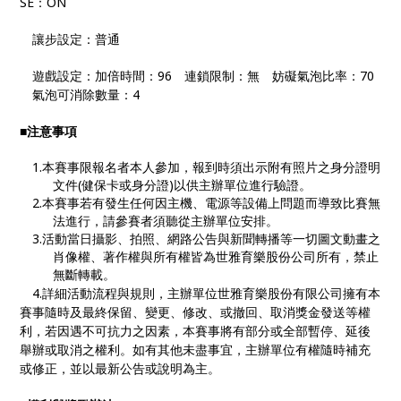
SE：ON
讓步設定： 普通
遊戲設定： 加倍時間：96 連鎖限制：無 妨礙氣泡比率：70
氣泡可消除數量：4
■注意事項
1.本賽事限報名者本人參加，報到時須出示附有照片之身分證明
文件(健保卡或身分證)以供主辦單位進行驗證。
2.本賽事若有發生任何因主機、電源等設備上問題而導致比賽無
法進行，請參賽者須聽從主辦單位安排。
3.活動當日攝影、拍照、網路公告與新聞轉播等一切圖文動畫之
肖像權、著作權與所有權皆為世雅育樂股份公司所有，禁止
無斷轉載。
4.詳細活動流程與規則，主辦單位世雅育樂股份有限公司擁有本
賽事隨時及最終保留、變更、修改、或撤回、取消獎金發送等權
利，若因遇不可抗力之因素，本賽事將有部分或全部暫停、延後
舉辦或取消之權利。如有其他未盡事宜，主辦單位有權隨時補充
或修正，並以最新公告或說明為主。