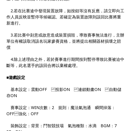
2.若在比賽途中發現裝置故障，如按鈕等沒有反應，請立即向工
作人員反映並暫停等候確認。若確定為裝置故障則該回比賽將重
新進行。
3.若比賽中刻意或故意造成裝置損毀，導致賽事無法進行，主辦
單位有權該取消該名玩家參賽資格，並將提出相關器材損壞之賠
償
4.除上述理由之外，若於賽事進行期間按到暫停導致比賽被迫中
斷等，此名選手的該回合將以棄權處理。
■
遊戲設定
基本設定： 震動OFF 投影ON 連鎖動畫ON 自動儲
存ON
賽事設定： WIN次數：2 規則：魔法氣泡通 瞬間掉落：
OFF 強化：OFF
裝飾設定： 背景：鬥智競技場 氣泡種類：水滴 BGM：7