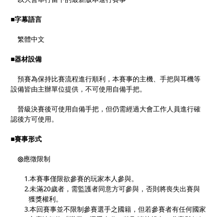
■
字幕語言
繁體中文
■
器材設備
預賽為保持比賽流程進行順利，本賽事的主機、手把與耳機等
設備皆由主辦單位提供，不可使用自備手把。
晉級決賽後可使用自備手把，但仍需經過大會工作人員進行確
認後方可使用。
■
賽事形式
◎
應徵限制
1.本賽事僅限欲參賽的玩家本人參與。
2.未滿20歲者，需監護者同意方可參與，否則將喪失出賽與
獲獎權利。
3.本回賽事並不限制參賽選手之國籍，但若參賽者有任何國家