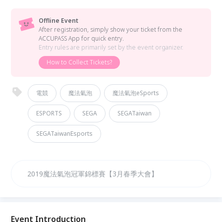
Offline Event
After registration, simply show your ticket from the
ACCUPASS App for quick entry.
Entry rules are primarily set by the event organizer.
How to Collect Tickets?
電競
魔法氣泡
魔法氣泡eSports
ESPORTS
SEGA
SEGATaiwan
SEGATaiwanEsports
2019魔法氣泡冠軍錦標賽【3月春季大會】
Event Introduction