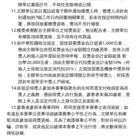
辦單位書面許可，不得任意散佈或公開。
11.主辦單位若以電話或電子郵件通知獲獎人時，獲獎人須於收
到通知的7個工作日內回覆相關事宜。若未在指定時間內回
覆，將視同放棄獲獎資格，獎項不另行補發。
12.獲獎者應配合主辦單位之領獎規定，無法配合者，主辦單位
有權取消得獎資格，且不得有任何異議。
13.依中華民國稅法規定，競技競賽獎金合計超過1,000元者，
將由主辦單位依照其獎金合計金額開立扣繳憑單，並併入得
獎人的個人該年度綜合所得申報，且獎金合計金額超過 新
台幣20,000元者，須由主辦單位代扣獎金合計金額10%（外
籍人士依稅法規定須代扣20％）之競技競賽及機會中獎所得
稅；主辦單位均依政府規定辦理開立所得予得獎人，所得憑
證於年底寄至中獎人戶籍地。
14.依規定得獎人參加本賽事額產生的任何而需支付稅捐皆為得
獎人之義務，應由得獎人自行負責。參賽者未滿20歲者，需
附上本人及法定代理人之身分證正反面影本。
15.參賽者參與本賽事同時，即同意接受本賽事之各項規範；如
有違反本賽事注意事項或破壞賽事公平性之行為，主辦單位有權
取消其參加或得獎資格。且為了維護賽事公平性，對於任何以詐
騙、詐欺等，或其他足以破壞本賽事之不法行徑，將全數保留法
律告訴權。