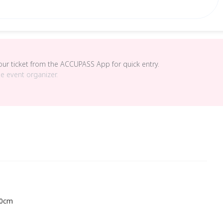
your ticket from the ACCUPASS App for quick entry.
he event organizer.
0cm