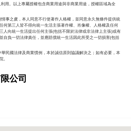
人利用。以上專屬授權包含商業用途與非商業用途，授權區域為全
權利情事之虞，本人同意不行使著作人格權，並同意永久無條件提供統
任何第三人皆不得向統一生活主張著作權、肖像權、人格權及任何
三人向統一生活提出任何主張(包括不限於法律或非法律上主張)或有
並自負一切法律責任，並應賠償統一生活因此所受之一切損害(包括
依中華民國法律及商業慣例，本於誠信原則協議解決之；如有必要，本
院。
有限公司