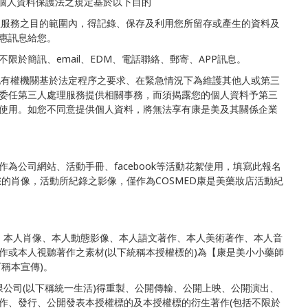
依個人資料保護法之規定基於以下目的
加值服務之目的範圍內，得記錄、保存及利用您所留存或產生的資料及
惠訊息給您。
限於簡訊、email、EDM、電話聯絡、郵寄、APP訊息。
其他有權機關基於法定程序之要求、在緊急情況下為維護其他人或第三
委任第三人處理服務提供相關事務，而須揭露您的個人資料予第三
使用。如您不同意提供個人資料，將無法享有康是美及其關係企業
為公司網站、活動手冊、facebook等活動花絮使用，填寫此報名
您的肖像，活動所紀錄之影像，僅作為COSMED康是美藥妝店活動紀
名、本人肖像、本人動態影像、本人語文著作、本人美術著作、本人音
作或本人視聽著作之素材(以下統稱本授權標的)為【康是美小小藥師
稱本宣傳)。
有限公司(以下稱統一生活)得重製、公開傳輸、公開上映、公開演出、
作、發行、公開發表本授權標的及本授權標的衍生著作(包括不限於