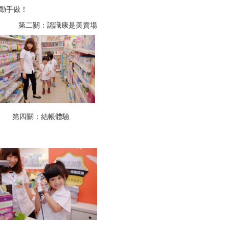
動手做！
二關：認識康是美賣場
第四關：結帳體驗