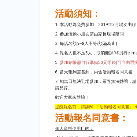
活動須知：
1. 本活動為免費參加，2019年3月場次由線
2. 參加活動小朋友需由家長現場陪同
3. 每店名額5~8人不等(額滿為止)
4. 報名人數不足5人，取消開課(將另行e-mai
5.
參加結帳需自行準備50元零錢(可自由選
6. 當天報到需簽到，內含活動報名同意書
7. 如當日無法到場參加，票卷無法轉讓
請見諒。
歡迎大家來體驗！
提醒報名前，請詳閱-『活動報名同意書』
活動報名同意書：
個人資料使用目的：