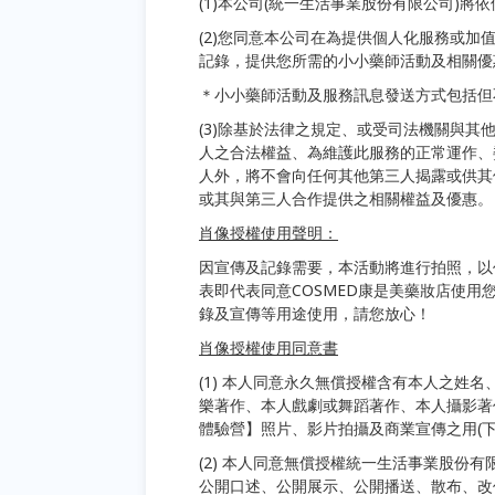
(1)本公司
(統一生活事業股份有限公司)將
(2)您同意本公司在為提供個人化服務或
記錄，提供您所需的小小藥師活動及相關優
＊小小藥師活動及服務訊息發送方式包括但不
(3)除基於法律之規定、或受司法機關與
人之合法權益、為維護此服務的正常運作、
人外，將不會向任何其他第三人揭露或供其
或其與第三人合作提供之相關權益及優惠。
肖像授權使用聲明：
因宣傳及記錄需要，本活動將進行拍照，以作
表即代表同意COSMED康是美藥妝店使用
錄及宣傳等用途使用，請您放心！
肖像授權使用同意書
(1) 本人同意永久無償授權含有本人之姓
樂著作、本人戲劇或舞蹈著作、本人攝影著
體驗營】照片、影片拍攝及商業宣傳之用(下
(2) 本人同意無償授權統一生活事業股份
公開口述、公開展示、公開播送、散布、改