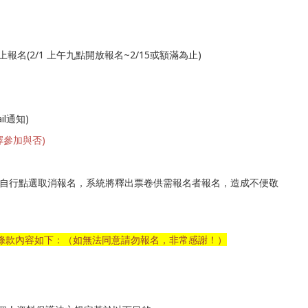
上報名(2/1 上午九點開放報名~2/15或額滿為止)
l通知)
擇參加與否)
，請自行點選取消報名，系統將釋出票卷供需報名者報名，造成不便敬
-條款內容如下：（如無法同意請勿報名，非常感謝！）