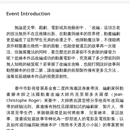
暴。
Event Introduction
無論是文學、戲劇、電影或其他藝術中，「改編」這項古老
的技法無所不在且推陳出新。在動畫與繪本的世界裡，動畫編劇
更是編造了這對孿生兄弟的命運之手。他揮動魔法筆，不僅能將
原作精髓畫出煥然一新的面貌；也能使被遺忘的故事再一次復
活。但施展魔法的同時，要怎麼忠於原著卻不失創新的爆發力
呢？從繪本作品改編成功的動畫電影中，究竟藏了多少潛規則與
無人知曉的秘笈呢？若掌握了改編全攻略，也能打開說好故事與
動態腳本的任督二脈，讓改編動畫的前期製作擁有更多元方法，
滋養並延續繪本作品的視覺原創性。
臺中市影視發展基金會二度跨海邀請身兼導演、編劇家與動
畫腳本師之法國動畫改編大師尚克里斯多夫羅傑（
Jean-
Christophe Roger
）來臺中，大師將在講堂裡分享他長年改寫編
導的經驗法則。廣邀擁有熱忱且躍躍欲試的編劇家、製片人、導
演甚至學生們，來聽聽羅傑是如何將敘事、兒童繪本、童話故
事、漫畫或短篇故事等轉化為一部部迷人的電影及電視影集；以
及如何成功編寫歐洲繪本
IP
《熊熊冬天遇見小小鼠》的專案實例