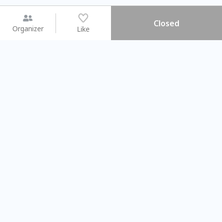
Closed
Organizer
Like
You may like
2026.08.15 (Sat) - 08.22 (Sat)
2026.08.15 (Sat) - 0
【親子手作體驗】哈東派對！
「共織宇宙」
比哈皮、東窩蕊
共織宇宙】 七
Taipei City
New Taipei C
#
歡迎新手
1009
9
#
植物生態瓶