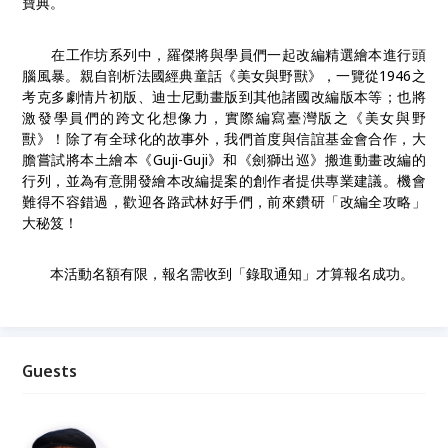
寶典。
在工作坊系列中，羅傑將與學員們一起改編精選繪本進行頭
腦風暴。親自剖析法國經典童話《美女與野獸》，一覽從
1946
之
考克多劇情片初版、迪士尼動畫版到其他諸國改編版本等；也將
激發學員們的跨文化想像力，實際編寫臺灣版之《美女與野
獸》！除了有全球化的故事外，我們首度與信誼基金會合作，大
膽嘗試將本土繪本《
Guji-Guji
》和《劍獅出巡》搬進動畫改編的
行列，並為有意開發繪本改編提案的創作者提供專業建議。機會
難得不容錯過，歡迎各路武林好手們，前來鑽研「改編全攻略」
大秘笈！
本活動名額有限，報名需收到「錄取通知」才算報名成功。
Guests