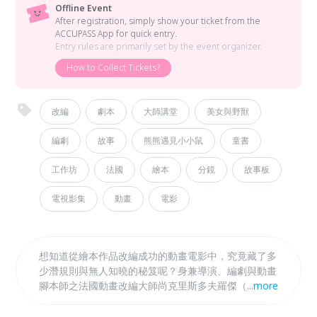
Offline Event
After registration, simply show your ticket from the
ACCUPASS App for quick entry.
Entry rules are primarily set by the event organizer.
How to Collect Tickets?
改編
劇本
大師講堂
美女與野獸
編劇
故事
熊熊遇見小小鼠
童書
工作坊
法國
繪本
分鏡
故事板
電視影集
動畫
電影
想知道從繪本作品改編成功的動畫電影中，究竟藏了多
少潛規則與無人知曉的秘笈呢？身兼導演、編劇與動畫
腳本師之法國動畫改編大師尚克里斯多夫羅傑（Jean-
...
more
Christophe Roger）來臺中囉!他將分享長年改寫編導
的經驗法則以及邀請大家在工作坊裡來場改編頭腦風