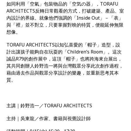
如同利用「空氣」包裝物品的「空気の器」，TORAFU
ARCHITECTS反轉日常觀看的方式，打破建築、產品、室
內設計的界線。就像他們強調的「Inside Out」－「表」
與「裡」並不對立，只要掌握對映的特質，便能延伸無限
想像。
TORAFU ARCHITECTS以知弘喜愛的「帽子」造型，設
計出讓孩子能夠自在玩耍的「Children’s Room
」
。這次
誠品R79的創作展中，這頂「帽子」也將跨海來台展出，
其共同創辦人鈴野浩一將與台灣觀眾分享此次創作過程，
藉由過去作品與觀眾分享設計的樂趣，並重新思考其本
質。
主講｜鈴野浩一／TORAFU ARCHITECTS
主持｜吳東龍／作家、書籍與視覺設計師