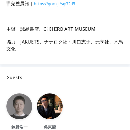
░ 完整展訊｜
https://goo.gl/sgG2d5
主辦：誠品書店、CHIHIRO ART MUSEUM
協力：
JAKUETS、ナナロク社
・川口恵子、元亨社、木馬
文化
Guests
鈴野浩一
吳東龍