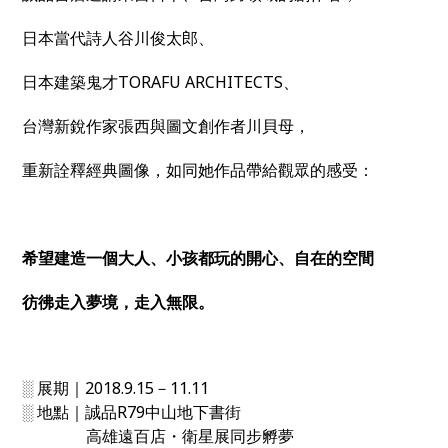
日本當代詩人谷川俊太郎、
日本建築鬼才TORAFU ARCHITECTS、
台灣新銳作家張西與圖文創作者川貝母，
重新詮釋經典圖像，如同她作品帶給觀眾的感受：
希望建造一個大人、小孩都玩的開心、自在
的
空間
彷彿走入夢境，走入無限。
░ 展期｜2018.9.15－11.11
░ 地點｜誠品R79中山地下書街
高雄遠百店・衛星展同步孵夢