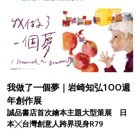
我做了一個夢｜岩崎知弘1OO週
年創作展
誠品書店首次繪本主題大型策展 日
本╳台灣創意人跨界現身R79