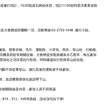
道健行預計，10:00抵達石媽祖休憩，預計11:00前阿柔洋產業道路
會贈送防曬帽一頂。活動專線:02-2733-1648 健行小組。
閒服裝、禦寒衣物、毛巾、運動鞋、小背包、雨衣、登山杖、行動糧、
防曬及防蚊等相關設備，大會將提供瓶裝礦泉水乙瓶等，每位參加
需強化之項目需自行投保。同時建議自行投保登山綜合險。
有判斷不得從事登山、健行及激烈運動者不得參加。
取消，並請響應環保垃圾請帶下山。
活動相關路線及內容，參加人員不得異議
5，819，912，949等路線，請在深坑站下車!