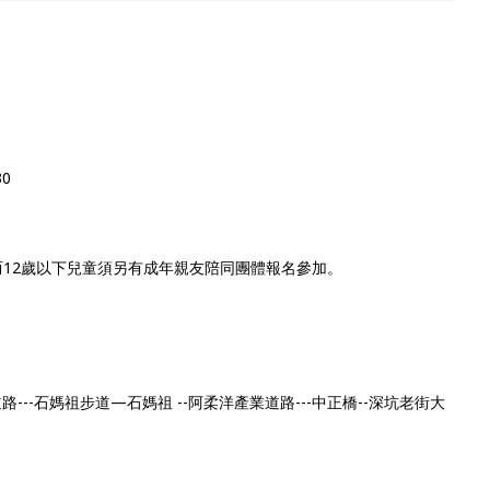
30
而12歲以下兒童須另有成年親友陪同團體報名參加。
---石媽祖步道—石媽祖 --阿柔洋產業道路---中正橋--深坑老街大