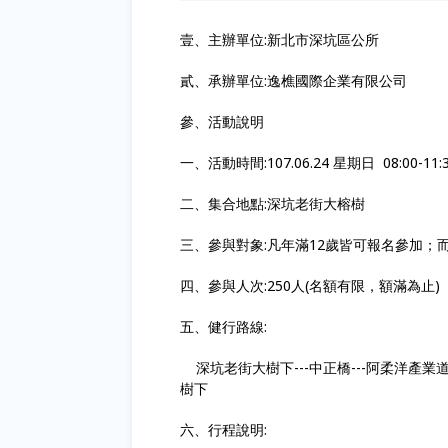
壹、主辦單位:新北市深坑區公所
貳、承辦單位:逸樵國際企業有限公司
參、活動說明
一、活動時間:107.06.24 星期日 08:00-11:
二、集合地點:深坑老街大榕樹
三、參與對象:凡年滿12歲皆可報名參加；
四、參與人次:250人(名額有限，額滿為止)
五、健行路線:
深坑老街大樹下---中正橋---阿柔洋產業道路
樹下
六、行程說明: