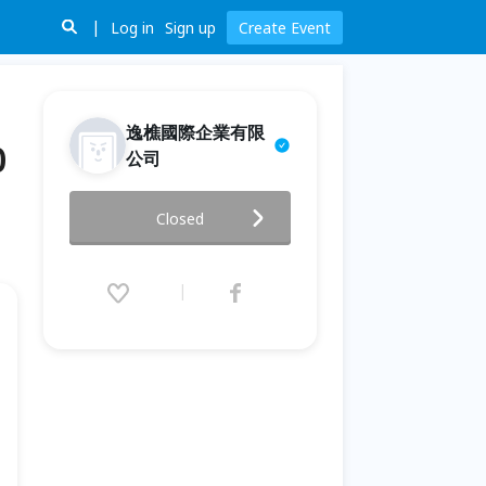
Log in
Sign up
Create Event
逸樵國際企業有限
0
公司
深坑四寶山中傳奇美味秘境健行
Closed
活動(6月20日08:00開始報名)
2018.06.24 (Sun) 08:00 - 12:00
(GMT+8)