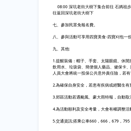
08:00 深坑老街大樹下集合前往 石媽祖步
往返回深坑老街大樹下
七、參加民眾免報名費。
八、參與活動可享用四寶美食-四寶刈包一份及大
九、其他:
1.提醒裝備：帽子、手套、太陽眼鏡、休
飲用水、垃圾袋、簡便個人藥品、健保卡、
人員大會將統一投保公共意外責任險，若有
2.為確保自身安全，若患有疾病或經醫生
3.郊區活動若遇颱風、豪大雨特報，自動
4.為活動順利及安全考量，大會有權調整
5.交通資訊:搭乘公車660，666，679，79