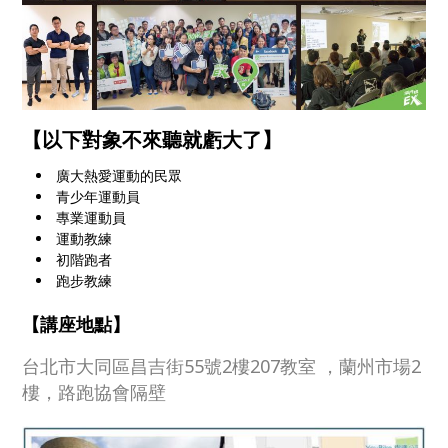
【以下對象不來聽就虧大了】
廣大熱愛運動的民眾
青少年運動員
專業運動員
運動教練
初階跑者
跑步教練
【講座地點】
台北市大同區昌吉街55號2樓207教室 ，蘭州市場2
樓，路跑協會隔壁