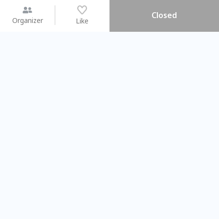
Closed
Organizer
Like
You may like
2026.08.15 (Sat) - 08.22 (Sat)
2026.08.15 (Sat) - 0
【親子手作體驗】哈東派對！
「共織宇宙」
比哈皮、東窩蕊
共織宇宙】 
Taipei City
New Taipei C
#
歡迎新手
1108
9
#
植物生態瓶