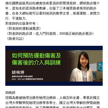
擔任國際超級馬拉松總會技術委員的郭豐洲老師，鑽研跑步幾十
年，是知名的資深跑者教練，出版了三本備受跑者推崇的跑步
書，在各大網站都可以看到他寫的教學文章，推廣運動，身體力
行、不遺餘力。
郭老師的出版著作有：
《郭老師的運動減重課》
《郭老師的跑步課：從入門到進階，300個正確的跑步要訣》
《跑者日誌》
胡椀婷
現職為癒健物理治療所物理治療師，
人稱百科全書，畢業於國立
台灣大學醫學院物理治療學系學士、國立台灣大學解剖學暨細胞
生物學研究所碩士，
除了學歷優秀外，臨床經驗亦十分豐富，運