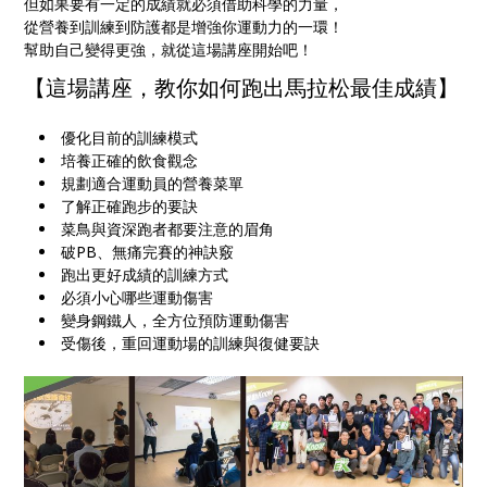
但如果要有一定的成績就必須借助科學的力量，
從營養到訓練到防護都是增強你運動力的一環！
幫助自己變得更強，就從這場講座開始吧！
【這場講座，教你如何跑出馬拉松最佳成績】
優化目前的訓練模式
培養正確的飲食觀念
規劃適合運動員的營養菜單
了解正確跑步的要訣
菜鳥與資深跑者都要注意的眉角
破PB、無痛完賽的神訣竅
跑出更好成績的訓練方式
必須小心哪些運動傷害
變身鋼鐵人，全方位預防運動傷害
受傷後，重回運動場的訓練與復健要訣