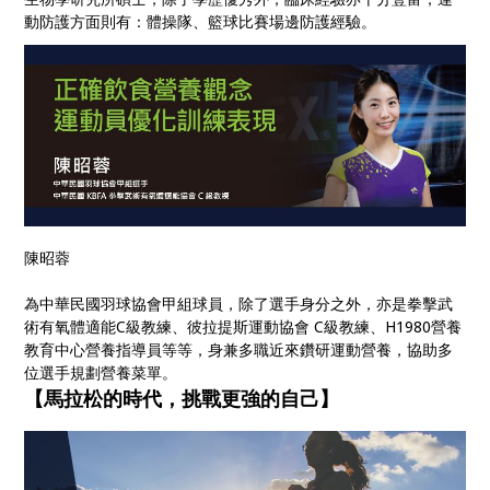
動防護方面則有：體操隊、籃球比賽場邊防護經驗。
陳昭蓉
為中華民國羽球協會甲組球員，除了選手身分之外，亦是拳擊武
術有氧體適能C級教練、彼拉提斯運動協會 C級教練、H1980營養
教育中心營養指導員等等，身兼多職近來鑽研運動營養，協助多
位選手規劃營養菜單。
【馬拉松的時代，挑戰更強的自己】