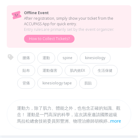
Offline Event
After registration, simply show your ticket from the
ACCUPASS App for quick entry.
Entry rules are primarily set by the event organizer.
How to Collect Tickets?
腰痛
運動
spine
kinesiology
貼布
運動傷害
肌內效EX
生活保健
背痛
kinesiology tape
肌貼
運動力，除了肌力、體能之外，也包含正確的知識、觀
念！ 運動是一門高深的科學，這次講座邀請國際超級
馬拉松總會技術委員郭豐洲、物理治療師胡椀婷、甲組
...
more
羽球選手陳昭蓉 ，帶你從訓練、營養、預防傷害的角
度一起強化你的運動力！