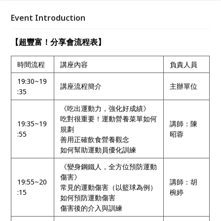
Event Introduction
【超豐富！分享會流程表】
時間流程
講座內容
負責人員
19:30~19
講座流程簡介
主辦單位
:35
《吃出運動力，強化好成績》
吃對很重要！運動營養菜單如何
19:35~19
講師：陳
規劃
:55
昭蓉
善用正確飲食營養觀念
如何幫助運動員優化訓練
《變身鋼鐵人，全方位預防運動
傷害》
19:55~20
講師：胡
常見的運動傷害（以籃球為例）
:15
椀婷
如何預防運動傷害
傷害後的介入與訓練