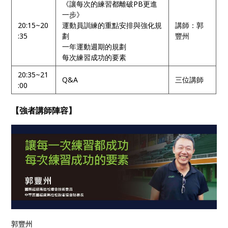
《讓每次的練習都離破PB更進
一步》
20:15~20
運動員訓練的重點安排與強化規
講師：郭
:35
劃
豐州
一年運動週期的規劃
每次練習成功的要素
20:35~21
Q&A
三位講師
:00
【強者講師陣容】
郭豐州