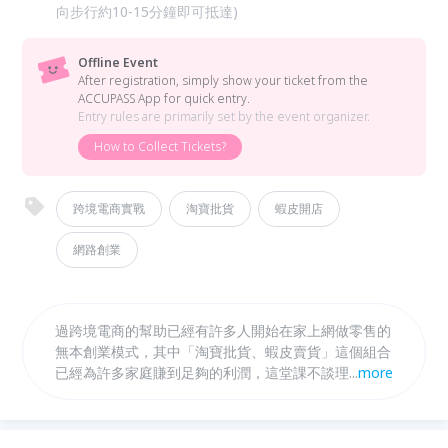
向步行約10-15分鐘即可抵達)
Offline Event
After registration, simply show your ticket from the
ACCUPASS App for quick entry.
Entry rules are primarily set by the event organizer.
How to Collect Tickets?
跨境電商實戰
淘寶批貨
蝦皮開店
網路創業
過跨境電商的幫助已經有許多人開始在家上網做零售的
無本創業模式，其中「淘寶批貨、蝦皮賣貨」這個組合
已經為許多家庭賺到足夠的利潤，這堂課不談理論，只
...
more
給您數十位真正實做的創業家累積出來的實戰經驗，機
會與財富是會給有創意且願意努力的人機會的，希望您
也能快速成功!!!