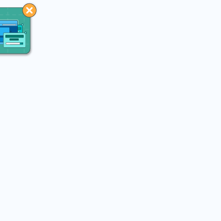
You may like
 (Sat) 14:00 - 08.16 (Sun) 16:30
2026.08.03 (Mon) 23:55 - 
宇宙」｜【植此相遇．共織宇
2026 第十四屆