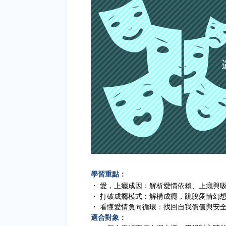
學習重點：
・ 愛，上癮成因：解析愛情依賴、上癮與
・ 打破成癮模式：解構成癮，跳脫愛情幻
・ 看懂愛情負向循環：找回自我價值與安
適合對象：