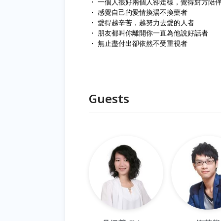
・ 一個人很好兩個人卻走樣，覺得對方陪
・ 感覺自己的愛情換湯不換藥者
・ 愛得越辛苦，越努力去愛的人者
・ 朋友都叫你離開你一直為他說好話者
・ 無止盡付出卻依然不受重視者
Guests