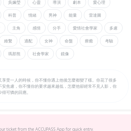
吳姵瑩
心靈
導演
劇本
愛心理
科普
情緒
男神
能量
雷達圖
坊
主角
感情
分手
愛情社會學家
多慮
維繫
適配
女神
命盤
療癒
考驗
瑪那熊
社會學家
鏡像
又享受一人的時候，你不懂你遇上他後怎麼都變了樣。你花了很多
不安焦慮，你不懂你的要求越來越低，怎麼他卻經常不見人影，你
少得可憐的回應。
your ticket from the ACCUPASS App for quick entry.