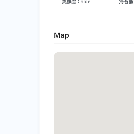
吳姵瑩 Chloe
海苔熊
Map