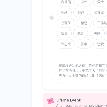
海苔熊
演義
愛情
相愛
相遇
緊箍咒
心理學
相戀
工作
演員
悲劇
失戀
陳志恆
喜劇
戀愛
在還沒遇到他之前，你多麽獨立
時間在他身上，更花了大半時間
努力付出全部的自己，卻換來他
Offline Event
After registration, simply show 