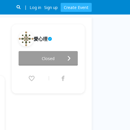
Log in
Sign up
Create Event
愛心理
【練好。好戀 愛情深度工作坊】
Closed
愛情依賴症：遇見他，你變得很
低很低，低到認不出自己
2017.12.02 (Sat) 13:30 - 17:00
(GMT+8)