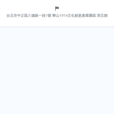
台北市中正區八德路一段1號 華山1914文化創意產業園區 西五館