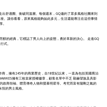
走出舒適
圈、衝破同溫層。每個週末，
GQ
邀約了眾多風格社團來到
講座。讓你看看
，原來風格能夠如此多元，生活還能專注在這些事情
享。
芳醇的經典，它
標誌了男人向上的姿態，勇於革新的決心。 走進
GQ
進行式
。
作商，擁有
245
年的商業歷史，自
18
世紀以來，一直為包括英國喬治
& HAWKES擁有三枚皇家授權徽章，顧客名單中不乏 顯赫望族及具影
的政商領袖、體育傳奇人物和螢幕明星等。考究而富有陽剛之氣的
紳士永恆的男士風格。