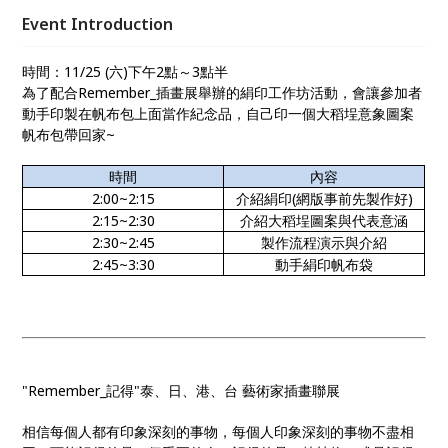
Event Introduction
時間：
11/25 (
六
)
下午
2
點～
3
點半
為了配合Remember_插畫展舉辦的絹印工作坊活動，會讓參加者
動手印製在帆布包上面當作紀念品，自己印一個大稻埕意象圖案
帆布包帶回家~
時間
內容
2:00~2:15
介紹絹印
(
網版事前先製作好
)
2:15~2:30
介紹大稻埕圖案與代表意涵
2:30~2:45
製作流程演示與介紹
2:45~3:30
動手絹印帆布袋
"Remember_記得"泰、日、港、台 藝術家插畫聯展
相信每個人都有印象深刻的事物，每個人印象深刻的事物不盡相