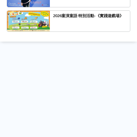
2026童演童語 特別活動-《實踐遊戲場》