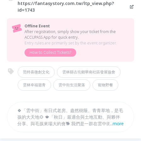
https://fantasystory.com.tw/ltp_view.php?
id=1743
Offline Event
After registration, simply show your ticket from the
ACCUPASS App for quick entry.
Entry rules are primarily set by the event organizer.
How to Collect Tickets?
范特喜微創文化
雲林縣古坑鄉華南社區發展協會
雲林幸福迴青
雲中街生活聚落
寵物野餐
🍀「雲中街」有日式老房、盎然樹蔭、青青草地，是毛
孩的大天地🌻 🍁「秋日」最適合與土地互動、與夥伴
分享、與毛孩來場大約會🐕 我們是一群在雲中街生活
...
more
的夥伴，喜歡這塊空間土地帶給大家的感受 常看著大
家帶著毛孩來雲中街生活聚落走踏，於是決定在秋日召