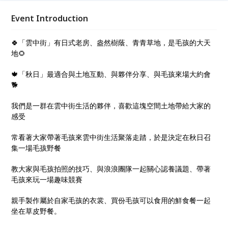
集一場毛孩野餐
Event Introduction
🍀「雲中街」有日式老房、盎然樹蔭、青青草地，是毛孩的大天
地🌻
🍁「秋日」最適合與土地互動、與夥伴分享、與毛孩來場大約會
🐕
我們是一群在雲中街生活的夥伴，喜歡這塊空間土地帶給大家的
感受
常看著大家帶著毛孩來雲中街生活聚落走踏，於是決定在秋日召
集一場毛孩野餐
教大家與毛孩拍照的技巧、與浪浪團隊一起關心認養議題、帶著
毛孩來玩一場趣味競賽
親手製作屬於自家毛孩的衣裳、買份毛孩可以食用的鮮食餐一起
坐在草皮野餐。