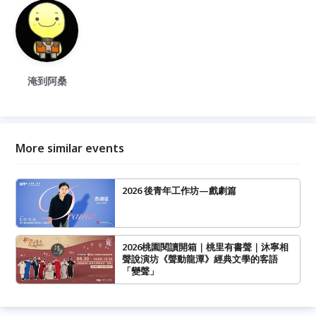
淹到阿桑
More similar events
2026 後青年工作坊—戲劇篇
2026桃園閱讀開箱｜桃里有書聲｜沐寧相
聲說演坊《聲動龍潭》經典文學的客語
「變聲」