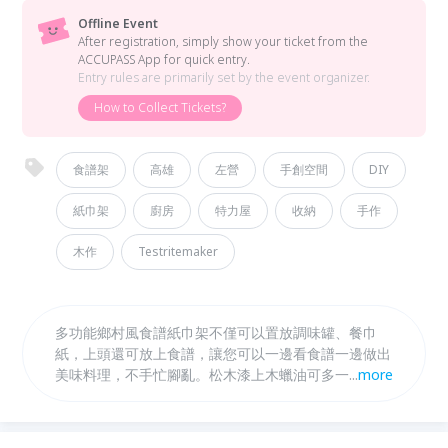
Offline Event
After registration, simply show your ticket from the
ACCUPASS App for quick entry.
Entry rules are primarily set by the event organizer.
How to Collect Tickets?
食譜架
高雄
左營
手創空間
DIY
紙巾架
廚房
特力屋
收納
手作
木作
Testritemaker
多功能鄉村風食譜紙巾架不僅可以置放調味罐、餐巾
紙，上頭還可放上食譜，讓您可以一邊看食譜一邊做出
美味料理，不手忙腳亂。松木漆上木蠟油可多一道防水
...
more
功能，更讓食譜紙巾架更有質感，為居家空間增添鄉村
風氛圍