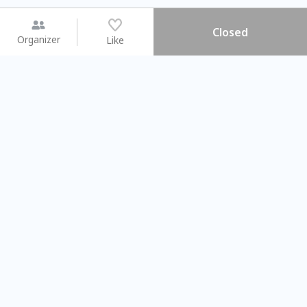
Closed
Organizer
Like
You may like
2026.08.15 (Sat) - 08.22 (Sat)
2026.08.15 (Sat) - 08
【親子手作體驗】哈東派對！
「共織宇宙」
比哈皮、東窩蕊
共織宇宙】 七
Taipei City
New Taipei Ci
#
歡迎新手
1019
9
#
植物生態瓶