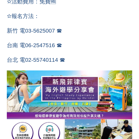
✫活動費用：免費🆓
✫報名方法：
新竹 電03-5625007 ☎
台南 電06-2547516 ☎
台北 電02-55740114 ☎