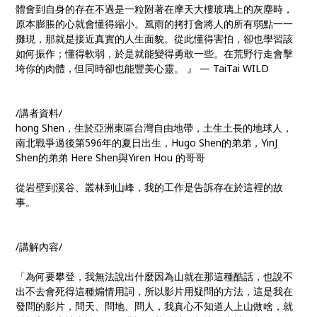
體會到自身的存在不過是一粒附著在摩天大樓玻璃上的
灰塵時，
原本膨脹的心就會懂得縮小。風雨的拷打會將人的
所有弱點一一
攤現，那就是接近真實的人生面貌。從此懂得
害怕，卻也學習該
如何振作；懂得軟弱，於是就能變得勇敢
一些。在荒野行走會擊
垮你的肉體，但同時卻也能豐美心靈
。 』 — TaiTai WILD
/講者資料/
hong Shen，生於亞洲東區台灣自由地帶，土生土長的地球人
，
南北戰爭過後第596年的夏日出生，Hugo Shen的弟弟，YinJ
Shen的弟弟 Here Shen與Yiren Hou 的哥哥
從岩壁到溪谷、叢林到山峰，我的工作是告訴存在於這裡的
故
事。
/講解內容/
「為何要攀登，我無法說出什麼因為山就在那這種酷話，也
說不
出不去會死得這種煽情用詞，所以影片用疑問的方法，
這是我在
發問的影片，問天、問地、問人，我真心不知道人
上山做啥，就