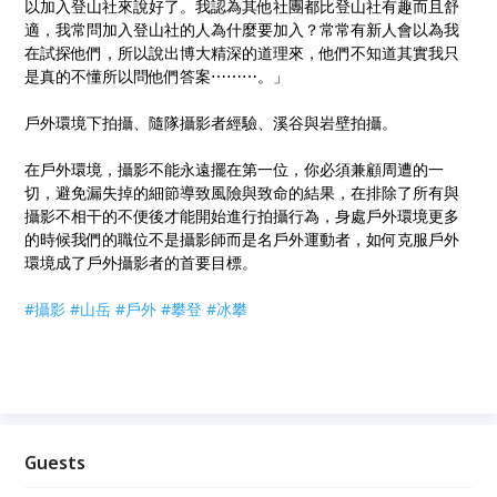
以加入登山社來說好了。我認為其他社團都比
登山社有趣而且舒
適，我常問加入登山社的人為什麼要加入
？常常有新人會以為我
在試探他們，所以說出博大精深的道
理來，他們不知道其實我只
是真的不懂所以問他們答案⋯⋯
⋯。」
戶外環境下拍攝、隨隊攝影者經驗、溪谷與岩壁拍攝。
在戶外環境，攝影不能永遠擺在第一位，你必須兼顧周遭的
一
切，避免漏失掉的細節導致風險與致命的結果，在排除了
所有與
攝影不相干的不便後才能開始進行拍攝行為，身處戶
外環境更多
的時候我們的職位不是攝影師而是名戶外運動者
，如何克服戶外
環境成了戶外攝影者的首要目標。
#攝影
#山岳
#戶外
#攀登
#冰攀
Guests