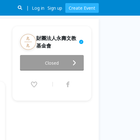
Log in
Sign up
Create Event
財團法人永壽文教
基金會
【北投久號．藝術療癒體驗工作
Closed
坊】 20171216 從玩劇中擁抱自
我
2017.12.16 (Sat) 10:30 - 12:00
(GMT+8)