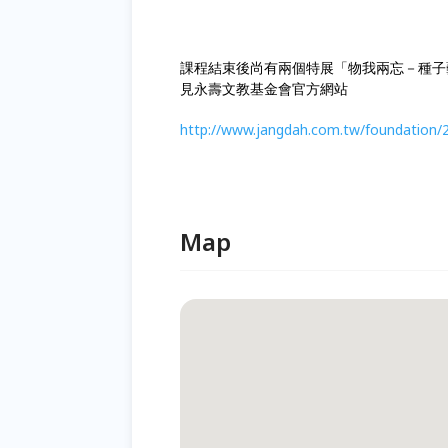
課程結束後尚有兩個特展「物我兩忘－種子
見永壽文教基金會官方網站
http://www.jangdah.com.tw/foundation/
Map