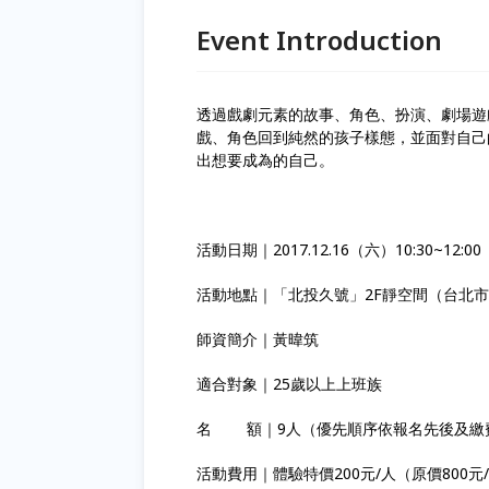
Event Introduction
透過戲劇元素的故事、角色、扮演、劇場遊戲
戲、角色回到純然的孩子樣態，並面對自己
出想要成為的自己。
活動日期｜2017.12.16（六）10:30~12:00
活動地點｜「北投久號」2F靜空間（台北
師資簡介｜黃暐筑
適合對象｜25歲以上上班族
名 額｜9人（優先順序依報名先後及繳
活動費用｜體驗特價200元/人（原價800元