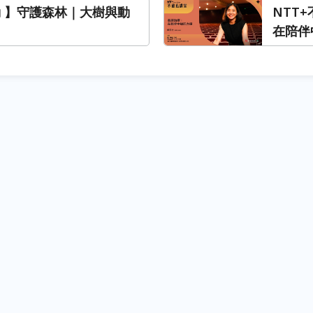
動 】守護森林｜大樹與動
NTT
在陪伴