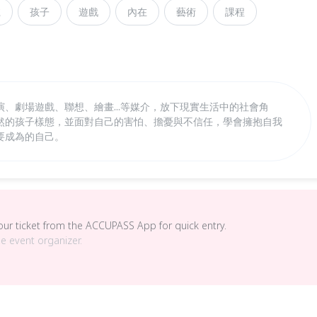
號
孩子
遊戲
內在
藝術
課程
演、劇場遊戲、聯想、繪畫...等媒介，放下現實生活中的社會角
然的孩子樣態，並面對自己的害怕、擔憂與不信任，學會擁抱自我
要成為的自己。
your ticket from the ACCUPASS App for quick entry.
he event organizer.