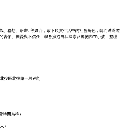
、聯想、繪畫...等媒介，放下現實生活中的社會角色，轉而透過遊
的害怕、擔憂與不信任，學會擁抱自我探索及擁抱內在小孩，整理
市北投區北投路一段9號）
費時間為準）
/人）