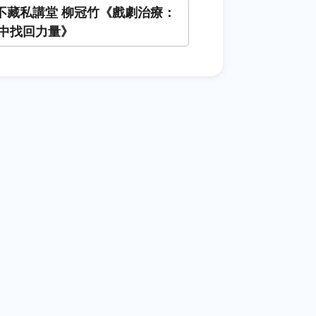
+不藏私講堂 柳冠竹《戲劇治療：
中找回力量》