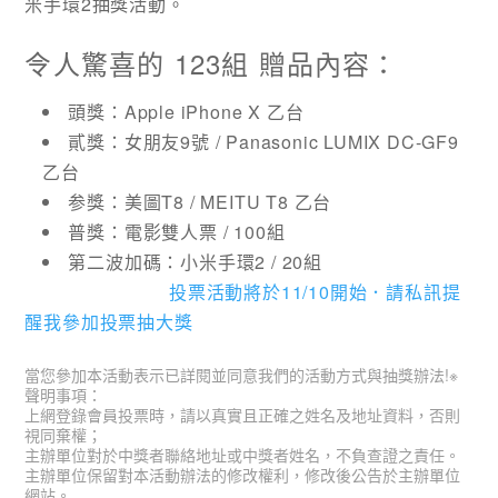
米手環2
抽獎活動。
令人驚喜的 123組 贈品內容：
頭獎：Apple iPhone X 乙台
貳獎：女朋友9號 / Panasonic LUMIX DC-GF9
乙台
参獎：美圖T8 / MEITU T8 乙台
普獎：電影雙人票 / 100組
第二波加碼：小米手環2 / 20組
投票活動將於11/10開始．請私訊提
醒我參加投票抽大獎
當您參加本活動表示已詳閱並同意我們的活動方式與抽獎辦法!
※
聲明事項：
上網登錄會員投票時，請以真實且正確之姓名及地址資料，否則
視同棄權；
主辦單位對於中獎者聯絡地址或中獎者姓名，不負查證之責任。
主辦單位保留對本活動辦法的修改權利，修改後公告於主辦單位
網站。