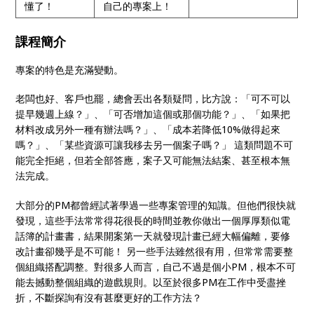
懂了！
自己的專案上！
課程簡介
專案的特色是充滿變動。
老闆也好、客戶也罷，總會丟出各類疑問，比方說：「可不可以
提早幾週上線？」、「可否增加這個或那個功能？」、「如果把
材料改成另外一種有辦法嗎？」、「成本若降低10%做得起來
嗎？」、「某些資源可讓我移去另一個案子嗎？」 這類問題不可
能完全拒絕，但若全部答應，案子又可能無法結案、甚至根本無
法完成。
大部分的PM都曾經試著學過一些專案管理的知識。但他們很快就
發現，這些手法常常得花很長的時間並教你做出一個厚厚類似電
話簿的計畫書，結果開案第一天就發現計畫已經大幅偏離，要修
改計畫卻幾乎是不可能！ 另一些手法雖然很有用，但常常需要整
個組織搭配調整。對很多人而言，自己不過是個小PM，根本不可
能去撼動整個組織的遊戲規則。以至於很多PM在工作中受盡挫
折，不斷探詢有沒有甚麼更好的工作方法？