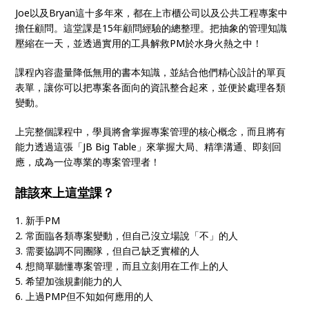
Joe以及Bryan這十多年來，都在上市櫃公司以及公共工程專案中
擔任顧問。這堂課是15年顧問經驗的總整理。把抽象的管理知識
壓縮在一天，並透過實用的工具解救PM於水身火熱之中！
課程內容盡量降低無用的書本知識，並結合他們精心設計的單頁
表單，讓你可以把專案各面向的資訊整合起來，並便於處理各類
變動。
上完整個課程中，學員將會掌握專案管理的核心概念，而且將有
能力透過這張「JB Big Table」來掌握大局、精準
溝通、即刻回
應，成為一位專業的專案管理者！
誰該來上這堂課？
1.
新手PM
2. 常面臨各類專案變動，但自己沒立場說「不」的人
3. 需要協調不同團隊，但自己缺乏實權的人
4. 想簡單聽懂專案管理，而且立刻用在工作上的人
5. 希望加強規劃能力的人
6. 上過PMP但不知如何應用的人