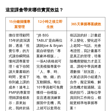
這堂課會帶來哪些實質效益？
15分鐘搞懂專
12小時之後立即
365天掌握專案績效
案管理
生效
擔任管理顧問
"JB BIG
俗話說的好：計畫趕
15年的資深講
TABLE"是由兩位
不上變化，變化趕不
師，透過「視
講師Joe & Bryan
上老闆一句話。光會
覺引導」的方
親自研發的「專
考證照，寫計畫書不
式讓你瞬間搞
案劇本模版」。
是真正的管理，培養
懂何謂專案管
一張A3表格就可
隨機應變能力才是王
理！省下你閱
完美模擬專案中
道。課程中學員將遭
讀大量書籍的
「人、事、時、
遇數個「狀況題」，
時間，更省下
地、物、錢」的
大家必須與小組通力
你到處上課的
互動關係。每位
合作，擬定策略、解
成本！連考上
101學員都可免費
決危機才能過關。這
PMP的專案管
獲得一份模版，
樣的技巧，讓每位學
理師課後都表
並且透過演練掌
員回到工作崗位，都
示：原來如
握箇中玄機，馬
能更精準地掌握專
此，我終於搞
上就可以套用在
案！