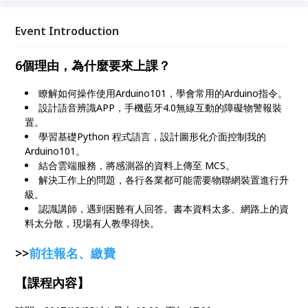
Event Introduction
6個理由，為什麼要來上課？
瞭解如何操作使用Arduino101，學會常用的Arduino指令。
設計語音辨識APP，手機藍牙4.0無線互動的障礙物警報裝
置。
學習基礎Python 程式語言，設計圖形化介面控制我的
Arduino101。
結合雲端服務，將感測器的資料上傳至 MCS。
解決工作上的問題，各行各業都可能需要物聯網裝置進行升
級。
認識講師，遇到困難有人回答。書本資料太多、網路上的資
料太分散，現場有人教學得快。
>>
前往報名、繳費
【課程內容】