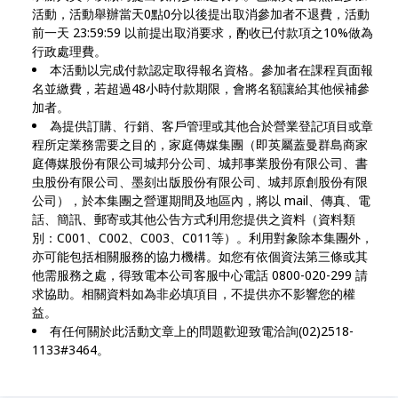
活動，活動舉辦當天0點0分以後提出取消參加者不退費，活動
前一天 23:59:59 以前提出取消要求，酌收已付款項之10%做為
行政處理費。
本活動以完成付款認定取得報名資格。參加者在課程頁面報
名並繳費，若超過48小時付款期限，會將名額讓給其他候補參
加者。
為提供訂購、行銷、客戶管理或其他合於營業登記項目或章
程所定業務需要之目的，家庭傳媒集團（即英屬蓋曼群島商家
庭傳媒股份有限公司城邦分公司、城邦事業股份有限公司、書
虫股份有限公司、墨刻出版股份有限公司、城邦原創股份有限
公司），於本集團之營運期間及地區內，將以 mail、傳真、電
話、簡訊、郵寄或其他公告方式利用您提供之資料（資料類
別：C001、C002、C003、C011等）。利用對象除本集團外，
亦可能包括相關服務的協力機構。如您有依個資法第三條或其
他需服務之處，得致電本公司客服中心電話 0800-020-299 請
求協助。相關資料如為非必填項目，不提供亦不影響您的權
益。
有任何關於此活動文章上的問題歡迎致電洽詢(02)2518-
1133#3464。