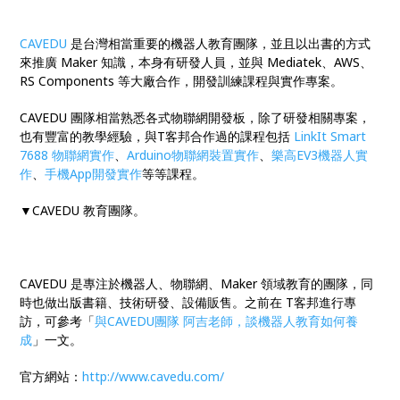
CAVEDU
是台灣相當重要的機器人教育團隊，並且以出書的方式
來推廣 Maker 知識，本身有研發人員，並與 Mediatek、AWS、
RS Components 等大廠合作，開發訓練課程與實作專案。
CAVEDU 團隊相當熟悉各式物聯網開發板，除了研發相關專案，
也有豐富的教學經驗，與T客邦合作過的課程包括
LinkIt Smart
7688 物聯網實作
、
Arduino物聯網裝置實作
、
樂高EV3機器人實
作
、
手機App開發實作
等等課程。
▼CAVEDU 教育團隊。
CAVEDU 是專注於機器人、物聯網、Maker 領域教育的團隊，同
時也做出版書籍、技術研發、設備販售。之前在 T客邦進行專
訪，可參考「
與CAVEDU團隊 阿吉老師，談機器人教育如何養
成
」一文。
官方網站：
http://www.cavedu.com/