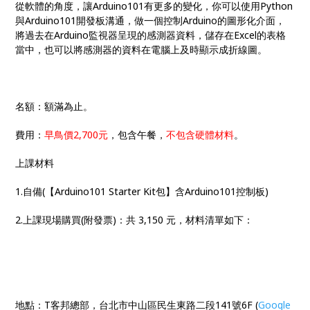
從軟體的角度，讓Arduino101有更多的變化，你可以使用Python
與Arduino101開發板溝通，做一個控制Arduino的圖形化介面，
將過去在Arduino監視器呈現的感測器資料，儲存在Excel的表格
當中，也可以將感測器的資料在電腦上及時顯示成折線圖。
名額：額滿為止。
費用：
早鳥價2,700元
，包含午餐，
不包含硬體材料
。
上課材料
1.自備(【Arduino101 Starter Kit包】含Arduino101控制板)
2.上課現場購買(附發票)：共 3,150 元，材料清單如下：
地點：T客邦總部，台北市中山區民生東路二段141號6F (
Google