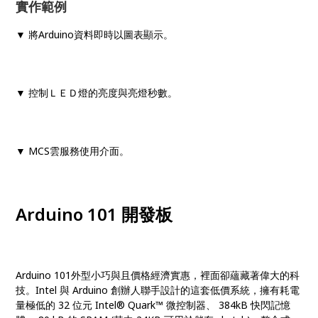
實作範例
▼ 將Arduino資料即時以圖表顯示。
▼ 控制ＬＥＤ燈的亮度與亮燈秒數。
▼ MCS雲服務使用介面。
Arduino 101 開發板
Arduino 101外型小巧與且價格經濟實惠，裡面卻蘊藏著偉大的科
技。Intel 與 Arduino 創辦人聯手設計的這套低價系統，擁有耗電
量極低的 32 位元 Intel® Quark™ 微控制器、 384kB 快閃記憶