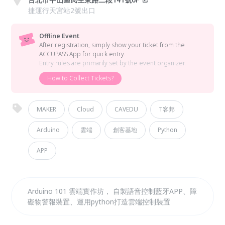
捷運行天宮站2號出口
Offline Event
After registration, simply show your ticket from the
ACCUPASS App for quick entry.
Entry rules are primarily set by the event organizer.
How to Collect Tickets?
MAKER
Cloud
CAVEDU
T客邦
Arduino
雲端
創客基地
Python
APP
Arduino 101 雲端實作坊， 自製語音控制藍牙APP、障
礙物警報裝置、運用python打造雲端控制裝置