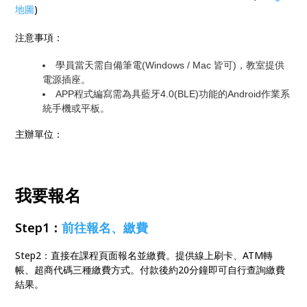
地圖
)
注意事項：
學員當天需自備筆電(Windows / Mac 皆可)，教室提供
電源插座。
APP程式編寫需為具藍牙4.0(BLE)功能的Android作業系
統手機或平板。
主辦單位：
我要報名
Step1：
前往報名、繳費
Step2：直接在課程頁面報名並繳費。提供線上刷卡、ATM轉
帳、超商代碼三種繳費方式。付款後約20分鐘即可自行查詢繳費
結果。