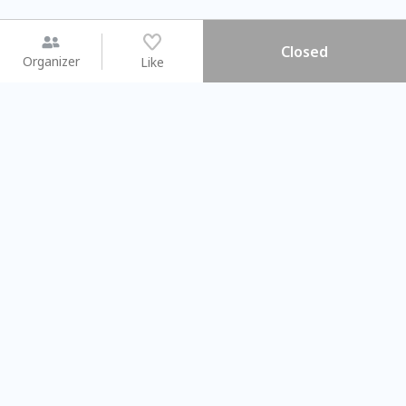
Closed
Organizer
Like
You may like
2026.08.15 (Sat) - 08.22 (Sat)
2026.08.15 (Sat) - 0
【親子手作體驗】哈東派對！
「共織宇宙」
比哈皮、東窩蕊
共織宇宙】 
Taipei City
New Taipei C
#
歡迎新手
820
7
#
植物生態瓶