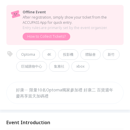
Offline Event
After registration, simply show your ticket from the
ACCUPASS App for quick entry.
Entry rules are primarily set by the event organizer.
How to Collect Tickets?
Optoma
4K
投影機
體驗會
新竹
巨城購物中心
集雅社
xbox
好康ㄧ 限量10名Optoma獨家參加禮 好康二 百貨週年
慶再享當天加碼禮
Event Introduction