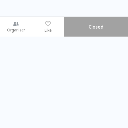
Closed
Organizer
Like
You may like
2026.08.15 (Sat) - 08.22 (Sat)
2026.08.15 (Sat) - 0
【親子手作體驗】哈東派對！
「共織宇宙」
比哈皮、東窩蕊
共織宇宙】 
Taipei City
New Taipei C