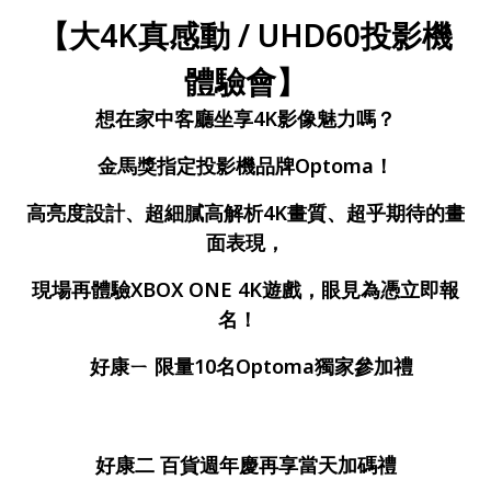
【大4K真感動 / UHD60投影機
體驗會】
想在家中客廳坐享4K影像魅力嗎？
金馬獎指定投影機品牌Optoma！
高亮度設計、超細膩高解析4K畫質、超乎期待的畫
面表現，
現場再體驗XBOX ONE 4K遊戲，眼見為憑立即報
名！
好康ㄧ 限量10名Optoma獨家參加禮
好康二 百貨週年慶再享當天加碼禮